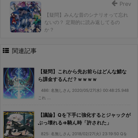
Prev
【疑問】みんな昔のシナリオって忘れ
ないの？ 定期的に読み返してるの
か？
関連記事
【疑問】これから先お前らはどんな鯖な
ら課金するんだ？ｗｗｗｗ
486: 名無しさん 2020/05/27(水) 00:48:25.948
これ ...
【議論】Qを下手に強化するとジャックが
ぶっ壊れる⇒騎ん時「許された」
825: 名無しさん 2018/02/27(火) 23:19:50 Qを