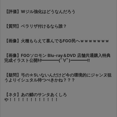
【評価】Wジル強化はどうなんだろう
【質問】ベラリザ付けるなら誰？
【画像】火種もらえて喜んでるFGO民へｗｗｗｗｗｗｗ
【画像】FGOソロモン Blu-ray＆DVD 店舗共通購入特典
完成イラスト公開ｷﾀ━━━━(ﾟ∀ﾟ)━━━━!!
【疑問】弓の☆5いないんだけど今の環境的にジャンヌ狙
うよりイシュタル待つべきかね？？？
【ネタ】あの鯖のサンタあくしろ
や！！！！！！！！！！！！