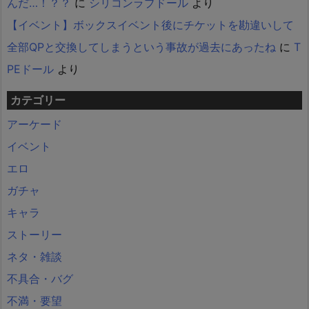
んだ…！？？
に
シリコンラブドール
より
【イベント】ボックスイベント後にチケットを勘違いして
全部QPと交換してしまうという事故が過去にあったね
に
T
PEドール
より
カテゴリー
アーケード
イベント
エロ
ガチャ
キャラ
ストーリー
ネタ・雑談
不具合・バグ
不満・要望