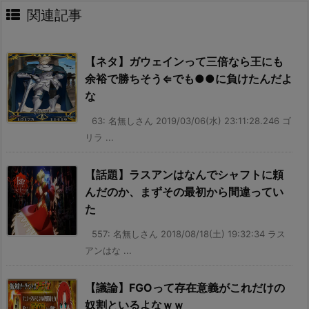
関連記事
【ネタ】ガウェインって三倍なら王にも
余裕で勝ちそう⇐でも●●に負けたんだよ
な
63: 名無しさん 2019/03/06(水) 23:11:28.246 ゴ
リラ ...
【話題】ラスアンはなんでシャフトに頼
んだのか、まずその最初から間違ってい
た
557: 名無しさん 2018/08/18(土) 19:32:34 ラス
アンはな ...
【議論】FGOって存在意義がこれだけの
奴割といるよなｗｗ