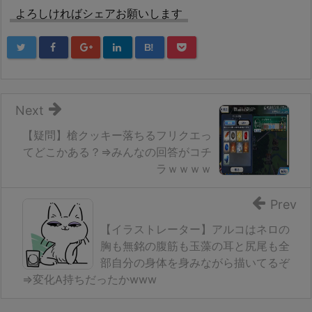
よろしければシェアお願いします
B!
Next
【疑問】槍クッキー落ちるフリクエっ
てどこかある？⇒みんなの回答がコチ
ラｗｗｗｗ
Prev
【イラストレーター】アルコはネロの
胸も無銘の腹筋も玉藻の耳と尻尾も全
部自分の身体を身みながら描いてるぞ
⇒変化A持ちだったかwww