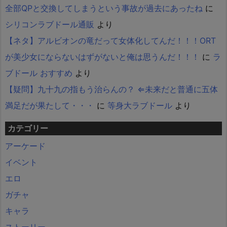
全部QPと交換してしまうという事故が過去にあったね
に
シリコンラブドール通販
より
【ネタ】アルビオンの竜だって女体化してんだ！！！ORT
が美少女にならないはずがないと俺は思うんだ！！！
に
ラ
ブドール おすすめ
より
【疑問】九十九の指もう治らんの？ ⇐未来だと普通に五体
満足だが果たして・・・
に
等身大ラブドール
より
カテゴリー
アーケード
イベント
エロ
ガチャ
キャラ
ストーリー