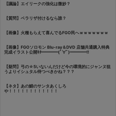
【議論】エイリークの強化は微妙？
【質問】ベラリザ付けるなら誰？
【画像】火種もらえて喜んでるFGO民へｗｗｗｗｗｗｗ
【画像】FGOソロモン Blu-ray＆DVD 店舗共通購入特典
完成イラスト公開ｷﾀ━━━━(ﾟ∀ﾟ)━━━━!!
【疑問】弓の☆5いないんだけど今の環境的にジャンヌ狙
うよりイシュタル待つべきかね？？？
【ネタ】あの鯖のサンタあくしろ
や！！！！！！！！！！！！