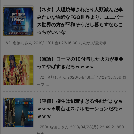
【ネタ】人理焼却されたり人類滅んだ李
みたいな物騒なFGO世界より、ユニバー
ス世界の方が平和そうだし暮らすならこ
っちがいいな
82: 名無しさん 2019/11/01(金) 23:16:30 なんか人理焼却 ...
【議論】ローマの10付与した火力が●●
ってやばすぎだろｗｗｗｗ
72: 名無しさん 2020/04/18(土) 17:29:38.539 ロ
ーマ ...
【評価】柳生は剣豪すぎる性能だよなｗ
ｗｗｗ⇒弱点はスキルモーションだなｗ
ｗｗｗ
253: 名無しさん 2018/04/23(月) 22:49:21.853
柳生 ...