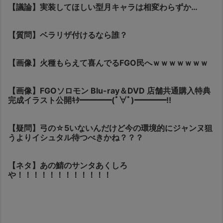
【議論】実装してほしい型月キャラは相変わらずか…
【質問】ベラリザ付けるなら誰？
【画像】火種もらえて喜んでるFGO民へｗｗｗｗｗｗｗ
【画像】FGOソロモン Blu-ray＆DVD 店舗共通購入特典
完成イラスト公開ｷﾀ━━━━(ﾟ∀ﾟ)━━━━!!
【疑問】弓の☆5いないんだけど今の環境的にジャンヌ狙
うよりイシュタル待つべきかね？？？
【ネタ】あの鯖のサンタあくしろ
や！！！！！！！！！！！！