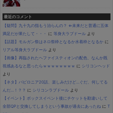
最近のコメント
【疑問】九十九の指もう治らんの？ ⇐未来だと普通に五体
満足だが果たして・・・
に
等身大ラブドール
より
【話題】モルガン祭はネロ祭枠となるか水着枠となるか
に
リアル等身大ラブドール
より
【画像】再臨されたヘファイスティオンの配色、なんか既
視感あるなと思ったらｗｗｗｗｗｗｗｗ
に
シリコンヘッド
より
【ネタ】バビロニア20話、楽しみだけど…ぐだ、何してる
んだ…！？？
に
シリコンラブドール
より
【イベント】ボックスイベント後にチケットを勘違いして
全部QPと交換してしまうという事故が過去にあったね
に
T