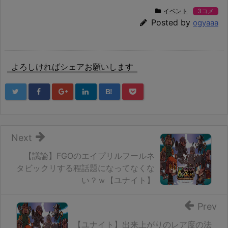
イベント
3コメ
Posted by
ogyaaa
よろしければシェアお願いします
B!
Next
【議論】FGOのエイプリルフールネ
タビックリする程話題になってなくな
い？ｗ【ユナイト】
Prev
【ユナイト】出来上がりのレア度の法