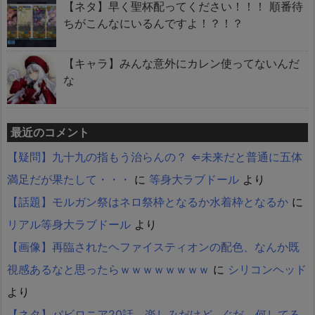
【ネタ】早く聖杯配ってください！！！ 順番待
ちがこんなにいるんですよ！？！？
【キャラ】みんな意外にカレン使ってないんだ
な
最近のコメント
【疑問】九十九の指もう治らんの？ ⇐未来だと普通に五体
満足だが果たして・・・
に
等身大ラブドール
より
【話題】モルガン祭はネロ祭枠となるか水着枠となるか
に
リアル等身大ラブドール
より
【画像】再臨されたヘファイスティオンの配色、なんか既
視感あるなと思ったらｗｗｗｗｗｗｗｗ
に
シリコンヘッド
より
【ネタ】バビロニア20話、楽しみだけど…ぐだ、何してる