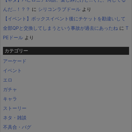
んだ…！？？
に
シリコンラブドール
より
【イベント】ボックスイベント後にチケットを勘違いして
全部QPと交換してしまうという事故が過去にあったね
に
T
PEドール
より
カテゴリー
アーケード
イベント
エロ
ガチャ
キャラ
ストーリー
ネタ・雑談
不具合・バグ