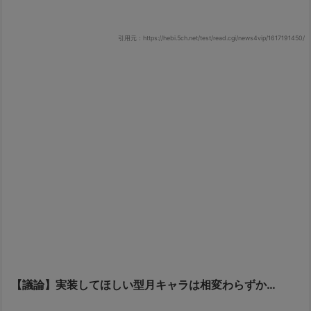
引用元：https://hebi.5ch.net/test/read.cgi/news4vip/1617191450/
【議論】実装してほしい型月キャラは相変わらずか…