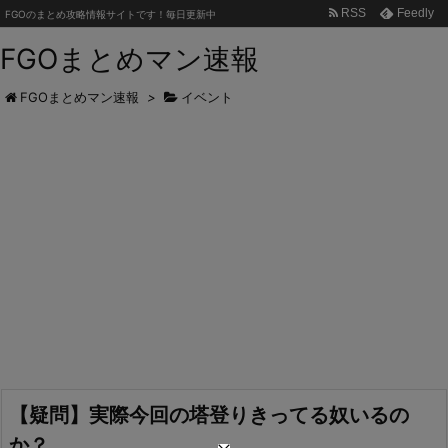
RSS
Feedly
FGOのまとめ攻略情報サイトです！毎日更新中
FGOまとめマン速報
FGOまとめマン速報
>
イベント
【疑問】実際今回の塔登りきってる奴いるの
か？