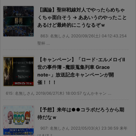
【議論】聖杯戦線対人でやったらめちゃ
くちゃ面白そう → ああいうのやったこと
あるけど最終的にこうなるぞｗ
863: 名無しさん 2020/09/26(土) 04:12:43.254
聖杯 ...
【キャンペーン】「ロード･エルメロイⅡ
世の事件簿 -魔眼蒐集列車 Grace
note-」放送記念キャンペーンが開
催！！！
615: 名無しさん 2019/06/27(木) 18:00:57 なんかキャン ...
【予想】来年は●●コラボだろうから期
待だなｗ
907: 名無しさん 2022/05/03(火) 23:36:59 来年
はまほよ ...