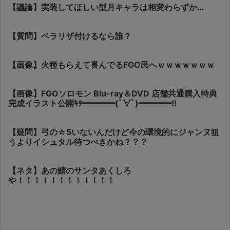
【議論】実装してほしい型月キャラは相変わらずか…
【質問】ベラリザ付けるなら誰？
【画像】火種もらえて喜んでるFGO民へｗｗｗｗｗｗｗ
【画像】FGOソロモン Blu-ray＆DVD 店舗共通購入特典
完成イラスト公開ｷﾀ━━━━(ﾟ∀ﾟ)━━━━!!
【疑問】弓の☆5いないんだけど今の環境的にジャンヌ狙
うよりイシュタル待つべきかね？？？
【ネタ】あの鯖のサンタあくしろ
や！！！！！！！！！！！！