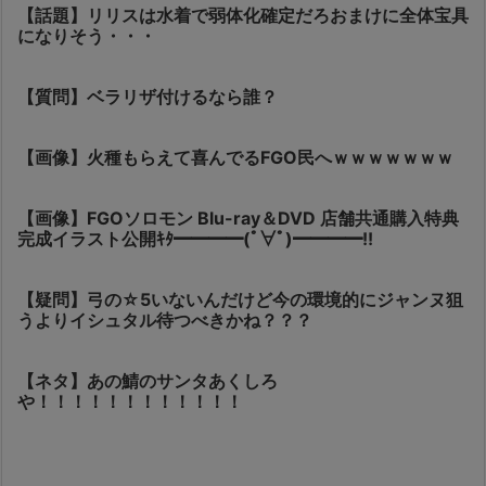
【話題】リリスは水着で弱体化確定だろおまけに全体宝具
になりそう・・・
【質問】ベラリザ付けるなら誰？
【画像】火種もらえて喜んでるFGO民へｗｗｗｗｗｗｗ
【画像】FGOソロモン Blu-ray＆DVD 店舗共通購入特典
完成イラスト公開ｷﾀ━━━━(ﾟ∀ﾟ)━━━━!!
【疑問】弓の☆5いないんだけど今の環境的にジャンヌ狙
うよりイシュタル待つべきかね？？？
【ネタ】あの鯖のサンタあくしろ
や！！！！！！！！！！！！