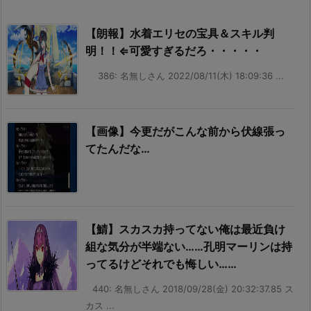
【朗報】水着エリセの宝具＆スキル判
明！！⇐可愛すぎるだろ・・・・・
386: 名無しさん 2022/08/11(木) 18:09:36 ...
【画像】今更だがこんな前から伏線張っ
てたんだな…
【鯖】スカスカ持ってない俺は最近負け
組な気分が半端ない……孔明マーリンは持
ってるけどそれでも悔しい……
440: 名無しさん 2018/09/28(金) 20:32:37.85 ス
カス ...