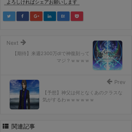
よろしければシェアお願いします
B!
Next
【期待】来週2300万dlで神復刻って
マジ？ｗｗｗｗ
Prev
【予想】神父は何となくあのクラスな
気がするわｗｗｗｗｗｗ
関連記事