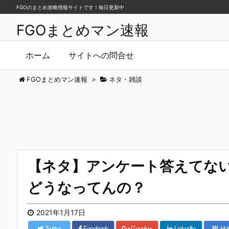
FGOのまとめ攻略情報サイトです！毎日更新中
FGOまとめマン速報
ホーム
サイトへの問合せ
FGOまとめマン速報
>
ネタ・雑談
【ネタ】アンケート答えてな
どうなってんの？
2021年1月17日
Twitter
Facebook
Google+
LinkedIn
B!
Hat