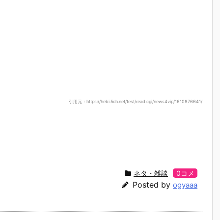
引用元：https://hebi.5ch.net/test/read.cgi/news4vip/1610876641/
ネタ・雑談
0コメ
Posted by
ogyaaa