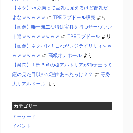
【ネタ】xxの胸って巨乳に見えるけど普乳だ
よなｗｗｗｗｗ
に
TPEラブドール販売
より
【画像】唯一無二な特殊宝具を持つサーヴァン
ト達ｗｗｗｗｗｗｗｗ
に
TPEラブドール
より
【画像】ネタバレ！これがレジライリリィｗｗ
ｗｗｗｗｗｗ
に
高級オナホール
より
【疑問】１部６章の槍アルトリアが獅子王って
鎧の見た目以外の理由あったっけ？？
に
等身
大リアルドール
より
カテゴリー
アーケード
イベント