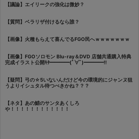
【議論】エイリークの強化は微妙？
【質問】ベラリザ付けるなら誰？
【画像】火種もらえて喜んでるFGO民へｗｗｗｗｗｗｗ
【画像】FGOソロモン Blu-ray＆DVD 店舗共通購入特典
完成イラスト公開ｷﾀ━━━━(ﾟ∀ﾟ)━━━━!!
【疑問】弓の☆5いないんだけど今の環境的にジャンヌ狙
うよりイシュタル待つべきかね？？？
【ネタ】あの鯖のサンタあくしろ
や！！！！！！！！！！！！