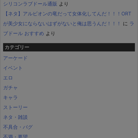
シリコンラブドール通販
より
【ネタ】アルビオンの竜だって女体化してんだ！！！ORT
が美少女にならないはずがないと俺は思うんだ！！！
に
ラ
ブドール おすすめ
より
カテゴリー
アーケード
イベント
エロ
ガチャ
キャラ
ストーリー
ネタ・雑談
不具合・バグ
不満・要望