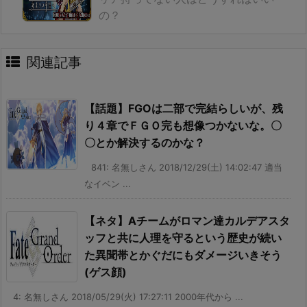
の？
関連記事
【話題】FGOは二部で完結らしいが、残
り４章でＦＧＯ完も想像つかないな。〇
〇とか解決するのかな？
841: 名無しさん 2018/12/29(土) 14:02:47 適当
なイベン ...
【ネタ】Aチームがロマン達カルデアスタ
ッフと共に人理を守るという歴史が続い
た異聞帯とかぐだにもダメージいきそう
(ゲス顔)
4: 名無しさん 2018/05/29(火) 17:27:11 2000年代から ...