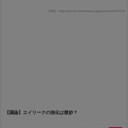
引用元：https://hebi.5ch.net/test/read.cgi/news4vip/1610511708/
【議論】エイリークの強化は微妙？