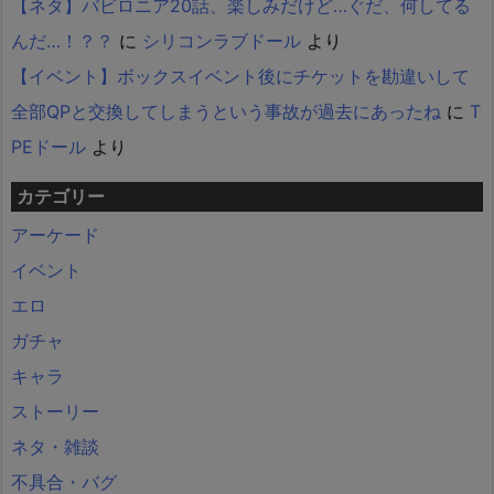
【ネタ】バビロニア20話、楽しみだけど…ぐだ、何してる
んだ…！？？
に
シリコンラブドール
より
【イベント】ボックスイベント後にチケットを勘違いして
全部QPと交換してしまうという事故が過去にあったね
に
T
PEドール
より
カテゴリー
アーケード
イベント
エロ
ガチャ
キャラ
ストーリー
ネタ・雑談
不具合・バグ