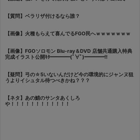
【質問】ベラリザ付けるなら誰？
【画像】火種もらえて喜んでるFGO民へｗｗｗｗｗｗｗ
【画像】FGOソロモン Blu-ray＆DVD 店舗共通購入特典
完成イラスト公開ｷﾀ━━━━(ﾟ∀ﾟ)━━━━!!
【疑問】弓の☆5いないんだけど今の環境的にジャンヌ狙
うよりイシュタル待つべきかね？？？
【ネタ】あの鯖のサンタあくしろ
や！！！！！！！！！！！！