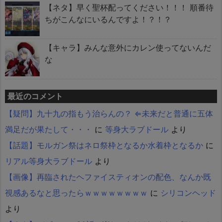
【ネタ】早く聖杯配ってください！！！ 順番待
ちがこんなにいるんですよ！？！？
【キャラ】みんな意外にカレン使ってないんだ
な
最近のコメント
【疑問】九十九の指もう治らんの？ ⇐未来だと普通に五体
満足だが果たして・・・
に
等身大ラブドール
より
【話題】モルガン祭はネロ祭枠となるか水着枠となるか
に
リアル等身大ラブドール
より
【画像】再臨されたヘファイスティオンの配色、なんか既
視感あるなと思ったらｗｗｗｗｗｗｗｗ
に
シリコンヘッド
より