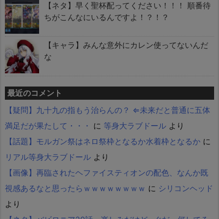
【ネタ】早く聖杯配ってください！！！ 順番待
ちがこんなにいるんですよ！？！？
【キャラ】みんな意外にカレン使ってないんだ
な
最近のコメント
【疑問】九十九の指もう治らんの？ ⇐未来だと普通に五体
満足だが果たして・・・
に
等身大ラブドール
より
【話題】モルガン祭はネロ祭枠となるか水着枠となるか
に
リアル等身大ラブドール
より
【画像】再臨されたヘファイスティオンの配色、なんか既
視感あるなと思ったらｗｗｗｗｗｗｗｗ
に
シリコンヘッド
より