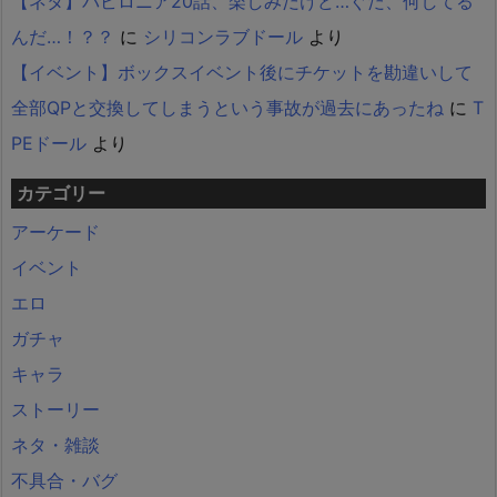
【ネタ】バビロニア20話、楽しみだけど…ぐだ、何してる
んだ…！？？
に
シリコンラブドール
より
【イベント】ボックスイベント後にチケットを勘違いして
全部QPと交換してしまうという事故が過去にあったね
に
T
PEドール
より
カテゴリー
アーケード
イベント
エロ
ガチャ
キャラ
ストーリー
ネタ・雑談
不具合・バグ