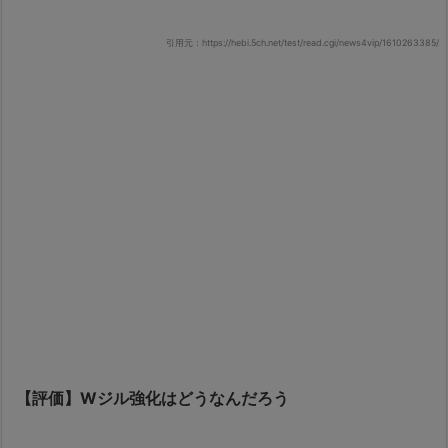
引用元：https://hebi.5ch.net/test/read.cgi/news4vip/1610263385/
【評価】Wジル強化はどうなんだろう