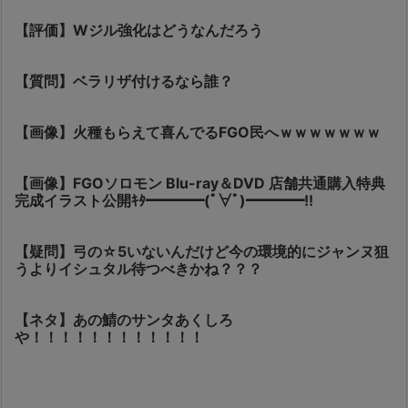
【評価】Wジル強化はどうなんだろう
【質問】ベラリザ付けるなら誰？
【画像】火種もらえて喜んでるFGO民へｗｗｗｗｗｗｗ
【画像】FGOソロモン Blu-ray＆DVD 店舗共通購入特典
完成イラスト公開ｷﾀ━━━━(ﾟ∀ﾟ)━━━━!!
【疑問】弓の☆5いないんだけど今の環境的にジャンヌ狙
うよりイシュタル待つべきかね？？？
【ネタ】あの鯖のサンタあくしろ
や！！！！！！！！！！！！