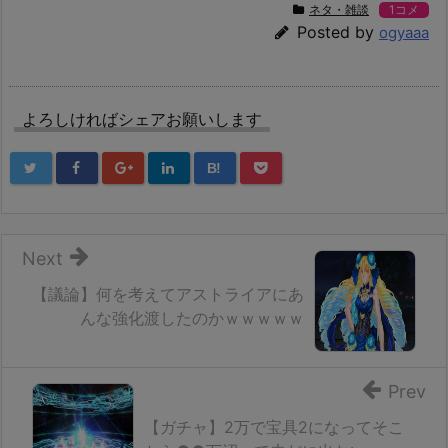
ネタ・雑談
1コメ
Posted by
ogyaaa
よろしければシェアお願いします
B!
Next
【議論】何を考えてアストライアにあ
んな強化渡したのかｗｗｗｗｗ
Prev
【ガチャ】2万で宝具2になってそこ