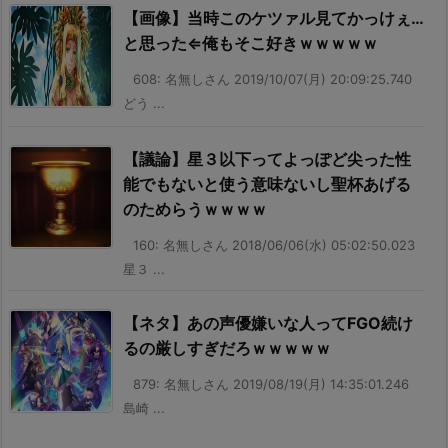
【画像】当時このケツァル見てかっけぇ…
と思った⇐俺もそこ好きｗｗｗｗｗ
608: 名無しさん 2019/10/07(月) 20:09:25.740
どう ...
【議論】星３以下ってよっぽど尖った性
能でもないと使う意味ないし聖杯あげる
のためらうｗｗｗｗ
160: 名無しさん 2018/06/06(水) 05:02:50.023
星３ ...
【ネタ】あの声優嫌いな人ってFGO続け
るの厳しすぎだろｗｗｗｗｗ
879: 名無しさん 2019/08/19(月) 14:35:01.246
島崎 ...