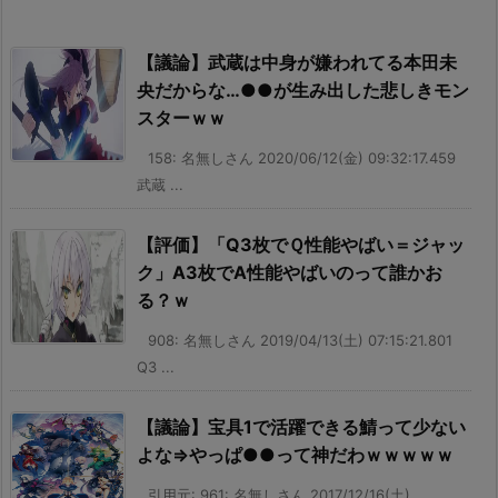
【議論】武蔵は中身が嫌われてる本田未
央だからな…●●が生み出した悲しきモン
スターｗｗ
158: 名無しさん 2020/06/12(金) 09:32:17.459
武蔵 ...
【評価】「Q3枚でＱ性能やばい＝ジャッ
ク」A3枚でA性能やばいのって誰かお
る？ｗ
908: 名無しさん 2019/04/13(土) 07:15:21.801
Q3 ...
【議論】宝具1で活躍できる鯖って少ない
よな⇒やっぱ●●って神だわｗｗｗｗｗ
引用元: 961: 名無しさん 2017/12/16(土)