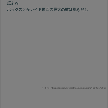
点よね
ボックスとかレイド周回の最大の敵は飽きだし
引用元：https://egg.5ch.net/test/read.cgi/applism/1609657990/