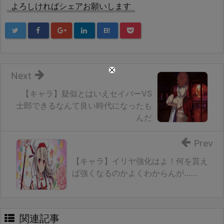
よろしければシェアお願いします
B!
Next
【キャラ】疑似とはいえセイバーVS
士郎できるなんて良い時代になったも
んだ
Prev
【キャラ】イリヤ強化はよ！何を貰え
ば強くなるのかよくわからんが……
関連記事