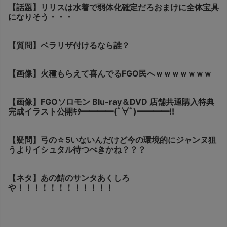
【話題】リリスは水着で弱体化確定だろおまけに全体宝具
になりそう・・・
【質問】ベラリザ付けるなら誰？
【画像】火種もらえて喜んでるFGO民へｗｗｗｗｗｗｗ
【画像】FGOソロモン Blu-ray＆DVD 店舗共通購入特典
完成イラスト公開ｷﾀ━━━━(ﾟ∀ﾟ)━━━━!!
【疑問】弓の☆5いないんだけど今の環境的にジャンヌ狙
うよりイシュタル待つべきかね？？？
【ネタ】あの鯖のサンタあくしろ
や！！！！！！！！！！！！