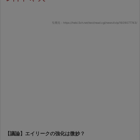
引用元：https://hebi.5ch.net/test/read.cgi/news4vip/1609077743/
【議論】エイリークの強化は微妙？