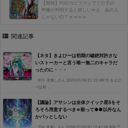
【期待】FGOカニファンでぐだ子の
声優が判明すると嬉しい⇐え、あの人
じゃないの？ｗｗｗｗ
関連記事
【ネタ】きよひーは初期の嘘絶対許さな
いストーカーと言う唯一無二のキャラだ
ったのに・・・
601: 名無しさん 2021/01/16(土) 22:49:15 きよひ
ーは初 ...
【議論】アサシンは全体クイック星5をそ
ろそろ用意するべき⇐殺って●●以外なん
かパッとしない
714: 名無しさん 2019/12/16(月) 17:41:39.900 ア