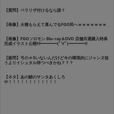
【質問】ベラリザ付けるなら誰？
【画像】火種もらえて喜んでるFGO民へｗｗｗｗｗｗｗ
【画像】FGOソロモン Blu-ray＆DVD 店舗共通購入特典
完成イラスト公開ｷﾀ━━━━(ﾟ∀ﾟ)━━━━!!
【疑問】弓の☆5いないんだけど今の環境的にジャンヌ狙
うよりイシュタル待つべきかね？？？
【ネタ】あの鯖のサンタあくしろ
や！！！！！！！！！！！！