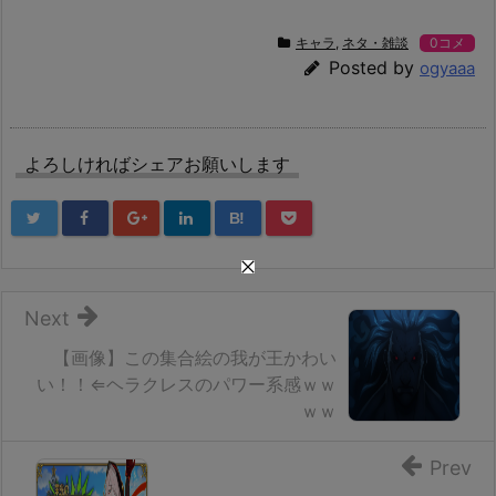
キャラ
,
ネタ・雑談
0コメ
Posted by
ogyaaa
よろしければシェアお願いします
B!
Next
【画像】この集合絵の我が王かわい
い！！⇐ヘラクレスのパワー系感ｗｗ
ｗｗ
Prev