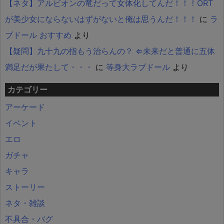
【ネタ】アルビオンの竜だって女体化してんだ！！！ORT
が美少女にならないはずがないと俺は思うんだ！！！
に
ラ
ブドール おすすめ
より
【疑問】九十九の指もう治らんの？ ⇐未来だと普通に五体
満足だが果たして・・・
に
等身大ラブドール
より
カテゴリー
アーケード
イベント
エロ
ガチャ
キャラ
ストーリー
ネタ・雑談
不具合・バグ