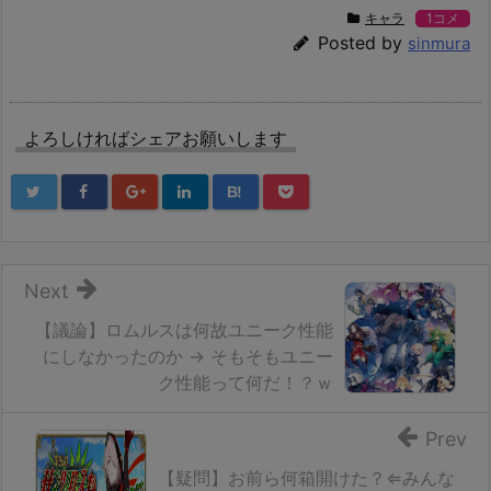
キャラ
1コメ
Posted by
sinmura
よろしければシェアお願いします
B!
Next
【議論】ロムルスは何故ユニーク性能
にしなかったのか → そもそもユニー
ク性能って何だ！？ｗ
Prev
【疑問】お前ら何箱開けた？⇐みんな