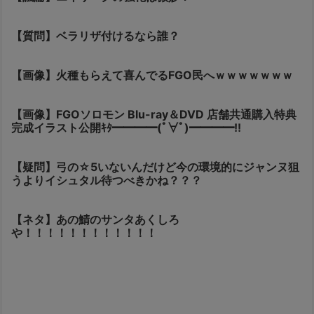
【質問】ベラリザ付けるなら誰？
【画像】火種もらえて喜んでるFGO民へｗｗｗｗｗｗｗ
【画像】FGOソロモン Blu-ray＆DVD 店舗共通購入特典
完成イラスト公開ｷﾀ━━━━(ﾟ∀ﾟ)━━━━!!
【疑問】弓の☆5いないんだけど今の環境的にジャンヌ狙
うよりイシュタル待つべきかね？？？
【ネタ】あの鯖のサンタあくしろ
や！！！！！！！！！！！！