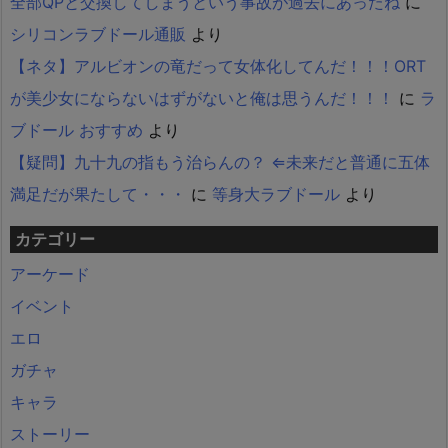
全部QPと交換してしまうという事故が過去にあったね
に
シリコンラブドール通販
より
【ネタ】アルビオンの竜だって女体化してんだ！！！ORT
が美少女にならないはずがないと俺は思うんだ！！！
に
ラ
ブドール おすすめ
より
【疑問】九十九の指もう治らんの？ ⇐未来だと普通に五体
満足だが果たして・・・
に
等身大ラブドール
より
カテゴリー
アーケード
イベント
エロ
ガチャ
キャラ
ストーリー