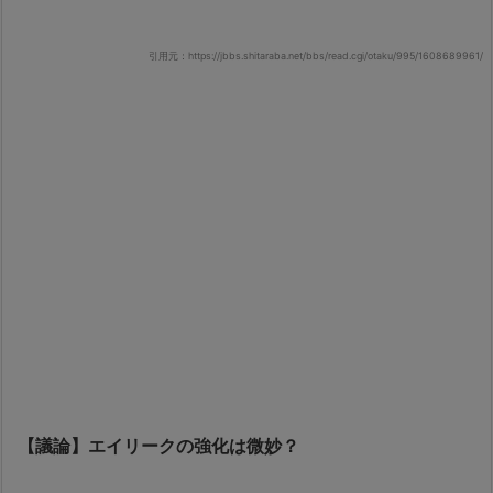
引用元：https://jbbs.shitaraba.net/bbs/read.cgi/otaku/995/1608689961/
【議論】エイリークの強化は微妙？