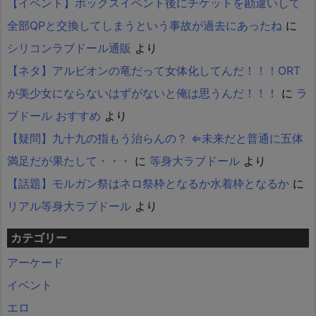
【イベント】ボックスイベント後にチケットを勘違いして
全部QPと交換してしまうという事故が過去にあったね
に
シリコンラブドール通販
より
【ネタ】アルビオンの竜だって女体化してんだ！！！ORT
が美少女にならないはずがないと俺は思うんだ！！！
に
ラ
ブドール おすすめ
より
【疑問】九十九の指もう治らんの？ ⇐未来だと普通に五体
満足だが果たして・・・
に
等身大ラブドール
より
【話題】モルガン祭はネロ祭枠となるか水着枠となるか
に
リアル等身大ラブドール
より
カテゴリー
アーケード
イベント
エロ