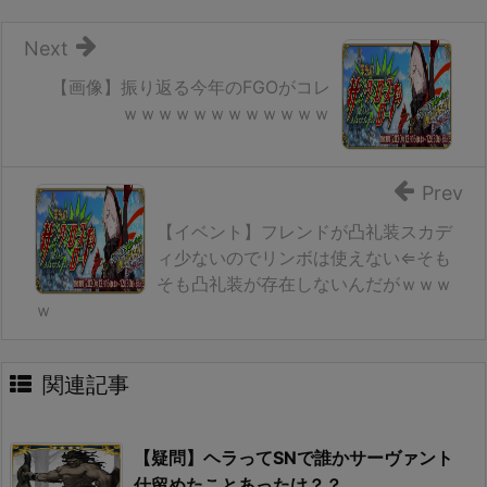
Next
【画像】振り返る今年のFGOがコレ
ｗｗｗｗｗｗｗｗｗｗｗｗ
Prev
【イベント】フレンドが凸礼装スカデ
ィ少ないのでリンボは使えない⇐そも
そも凸礼装が存在しないんだがｗｗｗ
ｗ
関連記事
【疑問】ヘラってSNで誰かサーヴァント
仕留めたことあったけ？？