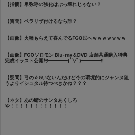
【指摘】卑弥呼の強化はぶっ壊れじゃない？
【質問】ベラリザ付けるなら誰？
【画像】火種もらえて喜んでるFGO民へｗｗｗｗｗｗｗ
【画像】FGOソロモン Blu-ray＆DVD 店舗共通購入特典
完成イラスト公開ｷﾀ━━━━(ﾟ∀ﾟ)━━━━!!
【疑問】弓の☆5いないんだけど今の環境的にジャンヌ狙
うよりイシュタル待つべきかね？？？
【ネタ】あの鯖のサンタあくしろ
や！！！！！！！！！！！！