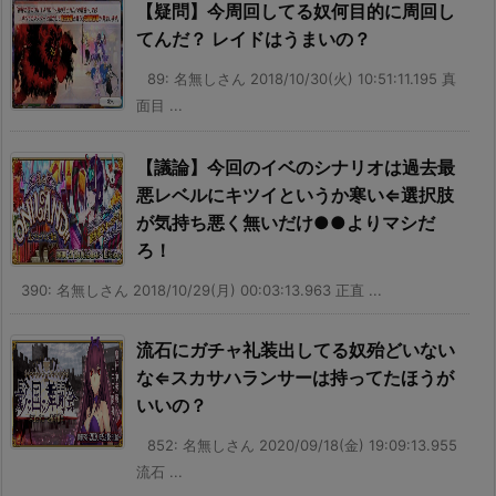
【疑問】今周回してる奴何目的に周回し
てんだ？ レイドはうまいの？
89: 名無しさん 2018/10/30(火) 10:51:11.195 真
面目 ...
【議論】今回のイベのシナリオは過去最
悪レベルにキツイというか寒い⇐選択肢
が気持ち悪く無いだけ●●よりマシだ
ろ！
390: 名無しさん 2018/10/29(月) 00:03:13.963 正直 ...
流石にガチャ礼装出してる奴殆どいない
な⇐スカサハランサーは持ってたほうが
いいの？
852: 名無しさん 2020/09/18(金) 19:09:13.955
流石 ...