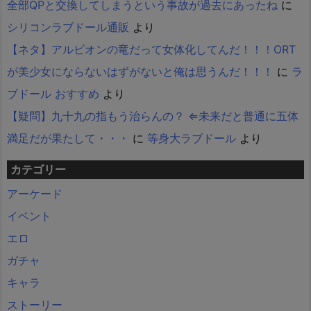
全部QPと交換してしまうという事故が過去にあったね
に
シリコンラブドール通販
より
【ネタ】アルビオンの竜だって女体化してんだ！！！ORT
が美少女にならないはずがないと俺は思うんだ！！！
に
ラ
ブドール おすすめ
より
【疑問】九十九の指もう治らんの？ ⇐未来だと普通に五体
満足だが果たして・・・
に
等身大ラブドール
より
カテゴリー
アーケード
イベント
エロ
ガチャ
キャラ
ストーリー