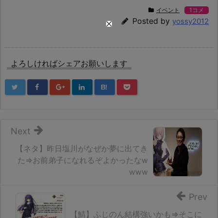
イベント
1コメ
Posted by
yossy2012
よろしければシェアお願いします
B!
Next
【ネタ】昨日塩川がなぜか夢に出てき
た⇒お前弟子になれるぞよかったなw
www
Prev
【鯖】ふじのん結構強いかも⇒そこに