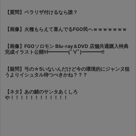
【質問】ベラリザ付けるなら誰？
【画像】火種もらえて喜んでるFGO民へｗｗｗｗｗｗｗ
【画像】FGOソロモン Blu-ray＆DVD 店舗共通購入特典
完成イラスト公開ｷﾀ━━━━(ﾟ∀ﾟ)━━━━!!
【疑問】弓の☆5いないんだけど今の環境的にジャンヌ狙
うよりイシュタル待つべきかね？？？
【ネタ】あの鯖のサンタあくしろ
や！！！！！！！！！！！！