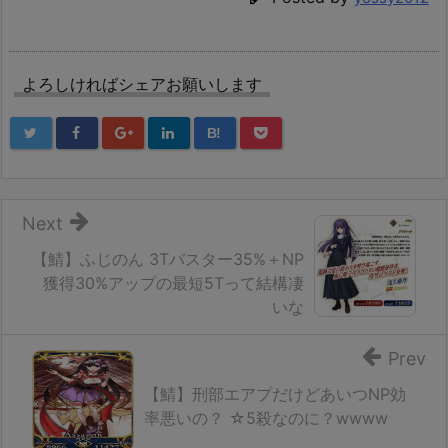
よろしければシェアお願いします
B!
Next
【鯖】ふじのん 3Tバスター35%＋NP
獲得30%アップの最短5Tって結構凄
いな
Prev
【鯖】刑部エアプだけどあいつNP効
率悪いの？ ☆5殺なのに？wwww