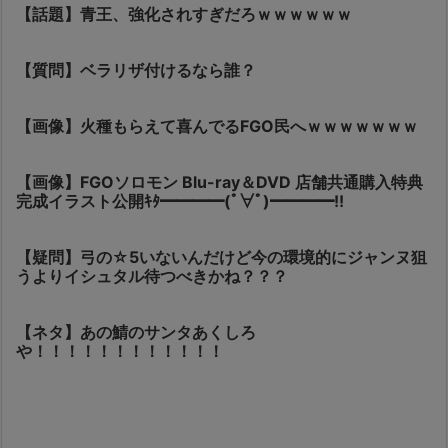
【話題】青王、強化されすぎだろｗｗｗｗｗｗ
【質問】ベラリザ付けるなら誰？
【画像】火種もらえて喜んでるFGO民へｗｗｗｗｗｗｗ
【画像】FGOソロモン Blu-ray＆DVD 店舗共通購入特典
完成イラスト公開ｷﾀ━━━━(ﾟ∀ﾟ)━━━━!!
【疑問】弓の☆5いないんだけど今の環境的にジャンヌ狙
うよりイシュタル待つべきかね？？？
【ネタ】あの鯖のサンタあくしろ
や！！！！！！！！！！！！