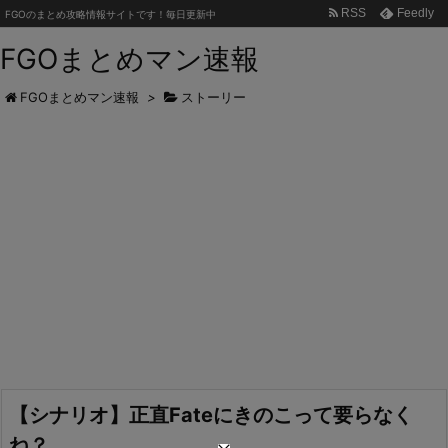
RSS
Feedly
FGOのまとめ攻略情報サイトです！毎日更新中
FGOまとめマン速報
FGOまとめマン速報
>
ストーリー
【シナリオ】正直Fateにきのこって要らなく
ね？