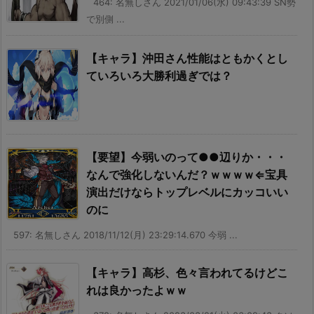
464: 名無しさん 2021/01/06(水) 09:43:39 SN勢
で別側 ...
【キャラ】沖田さん性能はともかくとし
ていろいろ大勝利過ぎでは？
【要望】今弱いのって●●辺りか・・・
なんで強化しないんだ？ｗｗｗｗ⇐宝具
演出だけならトップレベルにカッコいい
のに
597: 名無しさん 2018/11/12(月) 23:29:14.670 今弱 ...
【キャラ】高杉、色々言われてるけどこ
れは良かったよｗｗ