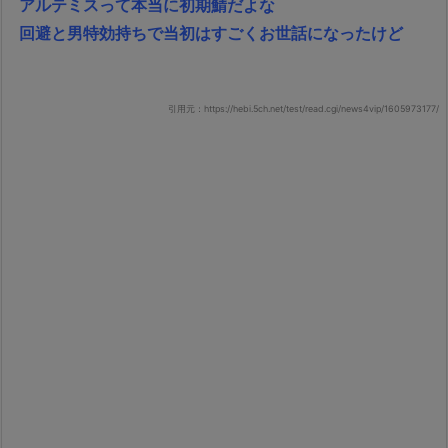
アルテミスって本当に初期鯖だよな
回避と男特効持ちで当初はすごくお世話になったけど
引用元：https://hebi.5ch.net/test/read.cgi/news4vip/1605973177/