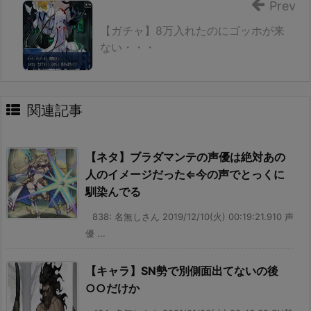
Prev
【ガチャ】8万入れたのにゴッホが来
ない・・・
関連記事
【ネタ】ブラダマンテの声優は絶対あの
人のイメージだった⇐今の声でとっくに
馴染んでる
838: 名無しさん 2019/12/10(火) 00:19:21.910 声
優 ...
【キャラ】SN勢で別側面出てないの後
○○だけか