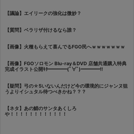
【議論】エイリークの強化は微妙？
【質問】ベラリザ付けるなら誰？
【画像】火種もらえて喜んでるFGO民へｗｗｗｗｗｗｗ
【画像】FGOソロモン Blu-ray＆DVD 店舗共通購入特典
完成イラスト公開ｷﾀ━━━━(ﾟ∀ﾟ)━━━━!!
【疑問】弓の☆5いないんだけど今の環境的にジャンヌ狙
うよりイシュタル待つべきかね？？？
【ネタ】あの鯖のサンタあくしろ
や！！！！！！！！！！！！