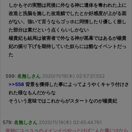
しかもその実態は死後に外なる神に遺体を奪われた上に
改造と洗脳を施した改造鯖でしたとか好感度が上がる面
がない、強いて言うならゴッホに同情したり優しく接し
た部分は素だという点くらいしかない
楊貴妃も結局は被害者で外なる神が黒幕ではあるが楊貴
妃の掘り下げを期待していた奴らには酷なイベントだっ
た
599:
名無しさん
2020/11/19(木) 02:57:37.552
>>558
背景を獲得した事によってようやくキャラ付けさ
れた様なもんだからな
そういう意味ではこれからがスタートなのが楊貴妃
579:
名無しさん
2020/11/19(木) 02:45:44.761
年始にユゥユゥのメインイベやっとけばこんな事にはなら