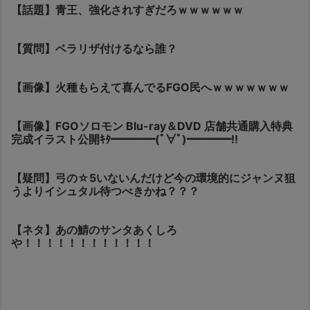
【話題】青王、強化されすぎだろｗｗｗｗｗｗ
【質問】ベラリザ付けるなら誰？
【画像】火種もらえて喜んでるFGO民へｗｗｗｗｗｗｗ
【画像】FGOソロモン Blu-ray＆DVD 店舗共通購入特典
完成イラスト公開ｷﾀ━━━━(ﾟ∀ﾟ)━━━━!!
【疑問】弓の☆5いないんだけど今の環境的にジャンヌ狙
うよりイシュタル待つべきかね？？？
【ネタ】あの鯖のサンタあくしろ
や！！！！！！！！！！！！