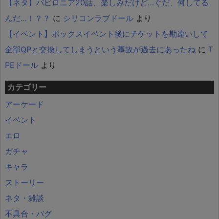
【ネタ】バビロニア20話、楽しみだけど…ぐだ、何してる
んだ…！？？
に
シリコンラブドール
より
【イベント】ボックスイベント後にチケットを勘違いして
全部QPと交換してしまうという事故が過去にあったね
に
T
PEドール
より
カテゴリー
アーケード
イベント
エロ
ガチャ
キャラ
ストーリー
ネタ・雑談
不具合・バグ