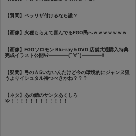
【質問】ベラリザ付けるなら誰？
【画像】火種もらえて喜んでるFGO民へｗｗｗｗｗｗｗ
【画像】FGOソロモン Blu-ray＆DVD 店舗共通購入特典
完成イラスト公開ｷﾀ━━━━(ﾟ∀ﾟ)━━━━!!
【疑問】弓の☆5いないんだけど今の環境的にジャンヌ狙
うよりイシュタル待つべきかね？？？
【ネタ】あの鯖のサンタあくしろ
や！！！！！！！！！！！！