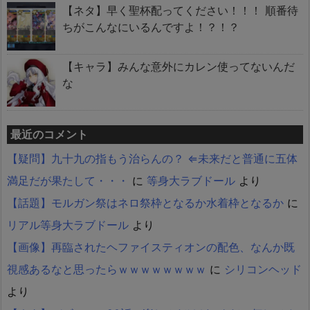
【ネタ】早く聖杯配ってください！！！ 順番待
ちがこんなにいるんですよ！？！？
【キャラ】みんな意外にカレン使ってないんだ
な
最近のコメント
【疑問】九十九の指もう治らんの？ ⇐未来だと普通に五体
満足だが果たして・・・
に
等身大ラブドール
より
【話題】モルガン祭はネロ祭枠となるか水着枠となるか
に
リアル等身大ラブドール
より
【画像】再臨されたヘファイスティオンの配色、なんか既
視感あるなと思ったらｗｗｗｗｗｗｗｗ
に
シリコンヘッド
より