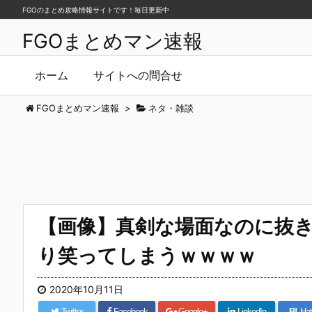
FGOのまとめ攻略情報サイトです！毎日更新中
FGOまとめマン速報
ホーム
サイトへの問合せ
FGOまとめマン速報
>
ネタ・雑談
【画像】真剣な場面なのに抜
り笑ってしまうｗｗｗｗ
2020年10月11日
Twitter
Facebook
Google+
LinkedIn
B!
Hat