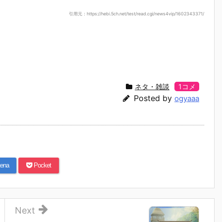
引用元：https://hebi.5ch.net/test/read.cgi/news4vip/1602343371/
ネタ・雑談
1コメ
Posted by
ogyaaa
ena
Pocket
Next