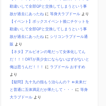
勘違いして全部QPと交換してしまうという事
故が過去にあったね
に
等身大ラブドール
より
【イベント】ボックスイベント後にチケットを
勘違いして全部QPと交換してしまうという事
故が過去にあったね
に
シリコンラブドール通
販
より
【ネタ】アルビオンの竜だって女体化してん
だ！！！ORTが美少女にならないはずがないと
俺は思うんだ！！！
に
ラブドール おすすめ
より
【疑問】九十九の指もう治らんの？ ⇐未来だ
と普通に五体満足だが果たして・・・
に
等身
大ラブドール
より