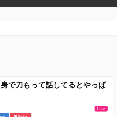
き身で刀もって話してるとやっぱ
1コメ
ena
Pocket