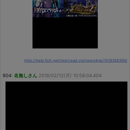
http://hebi.5ch.net/test/read.cgi/news4vip/1518358390/
904:
名無しさん
2018/02/12(月) 10:58:04.404