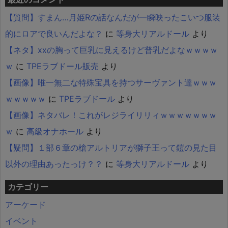
【質問】すまん…月姫Rの話なんだが一瞬映ったこいつ服装
的にロアで良いんだよな？
に
等身大リアルドール
より
【ネタ】xxの胸って巨乳に見えるけど普乳だよなｗｗｗｗ
ｗ
に
TPEラブドール販売
より
【画像】唯一無二な特殊宝具を持つサーヴァント達ｗｗｗ
ｗｗｗｗｗ
に
TPEラブドール
より
【画像】ネタバレ！これがレジライリリィｗｗｗｗｗｗｗ
ｗ
に
高級オナホール
より
【疑問】１部６章の槍アルトリアが獅子王って鎧の見た目
以外の理由あったっけ？？
に
等身大リアルドール
より
カテゴリー
アーケード
イベント