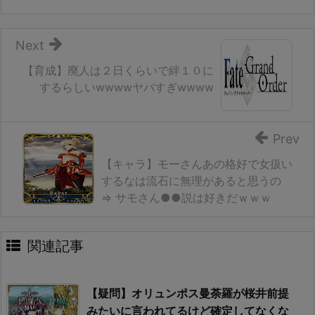
Next
【育成】廃人は２日くらいで絆１０に
するらしいwwwwヤバすぎwwww
Prev
【キャラ】モーさんあの格好で女扱い
するなは流石に無理があると思うの
⇒ サモさん●●説は好きだｗｗｗ
関連記事
【疑問】オリュンポス曼荼羅が桜井前提
みたいに言われてるけど確定してなくな