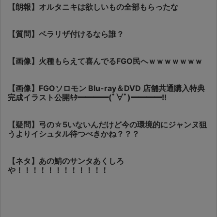
【朗報】オルタニキは欲しいもの全部もらったな
【質問】ベラリザ付けるなら誰？
【画像】火種もらえて喜んでるFGO民へｗｗｗｗｗｗｗ
【画像】FGOソロモン Blu-ray＆DVD 店舗共通購入特典
完成イラスト公開ｷﾀ━━━━(ﾟ∀ﾟ)━━━━!!
【疑問】弓の☆5いないんだけど今の環境的にジャンヌ狙
うよりイシュタル待つべきかね？？？
【ネタ】あの鯖のサンタあくしろ
や！！！！！！！！！！！！