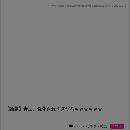
引用元：https://hebi.5ch.net/test/read.cgi/news4vip/1600247656/
【話題】青王、強化されすぎだろｗｗｗｗｗｗ
イベント
,
ネタ・雑談
4コメ