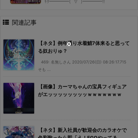
ｷﾀ━━━━(ﾟ∀ﾟ)━━━━!!
関連記事
【ネタ】例年通り水着鯖7体来ると思って
る奴おりゅ？
469: 名無しさん 2020/07/26(日) 08:26:17.715
そも ...
【画像】カーマちゃんの宝具フィギュア
がエッッッッッッッッｗｗｗｗｗｗｗ
【ネタ】新入社員が歓迎会のカラオケで
色彩歌ったら即「え！FGOやってる