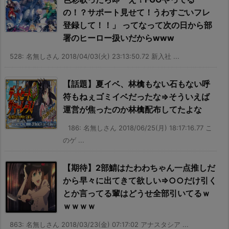
の！？サポート見せて！うわすごいフレ
登録して！！」 ってなって次の日から部
署のヒーロー扱いだからwww
528: 名無しさん 2018/04/03(火) 23:13:50.72 新入社 ...
【話題】夏イベ、林檎もない石もない呼
符もねぇゴミイベだったな⇒そういえば
運営が焦ったのか林檎配布してたよな
186: 名無しさん 2018/06/25(月) 18:17:16.77 こ
のゲ ...
【期待】2部鯖はたわわちゃん一点推しだ
から早々に出てきて欲しい⇒○○だけ引く
とか言ってる輩はどうせ全部引いてるｗ
ｗｗｗｗ
863: 名無しさん 2018/03/23(金) 07:17:02 アナスタシア ...