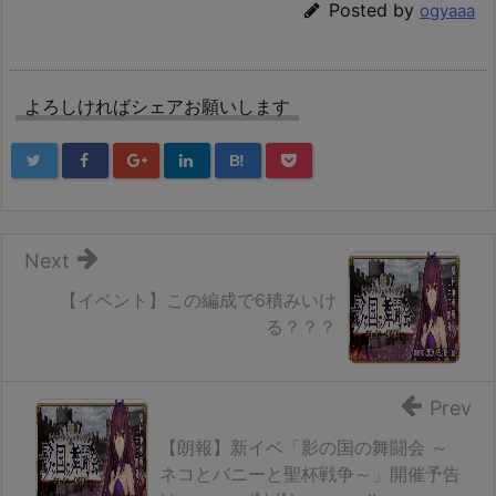
Posted by
ogyaaa
よろしければシェアお願いします
B!
Next
【イベント】この編成で6積みいけ
る？？？
Prev
【朗報】新イベ「影の国の舞闘会 ～
ネコとバニーと聖杯戦争～」開催予告