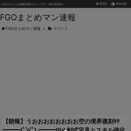
RSS
Feedly
FGOのまとめ攻略情報サイトです！毎日更新中
FGOまとめマン速報
FGOまとめマン速報
>
イベント
【朗報】うおおおおおおおお空の境界復刻ｷﾀ
━━━(ﾟ∀ﾟ).━━━!!!⇒剣式宝具とスキル強化