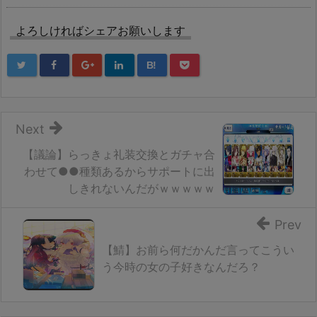
よろしければシェアお願いします
B!
Next
【議論】らっきょ礼装交換とガチャ合
わせて●●種類あるからサポートに出
しきれないんだがｗｗｗｗｗ
Prev
【鯖】お前ら何だかんだ言ってこうい
う今時の女の子好きなんだろ？