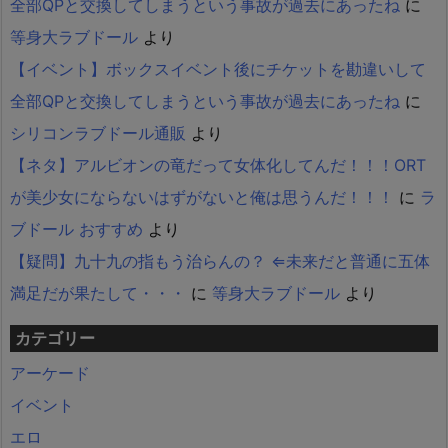
全部QPと交換してしまうという事故が過去にあったね
に
等身大ラブドール
より
【イベント】ボックスイベント後にチケットを勘違いして
全部QPと交換してしまうという事故が過去にあったね
に
シリコンラブドール通販
より
【ネタ】アルビオンの竜だって女体化してんだ！！！ORT
が美少女にならないはずがないと俺は思うんだ！！！
に
ラ
ブドール おすすめ
より
【疑問】九十九の指もう治らんの？ ⇐未来だと普通に五体
満足だが果たして・・・
に
等身大ラブドール
より
カテゴリー
アーケード
イベント
エロ