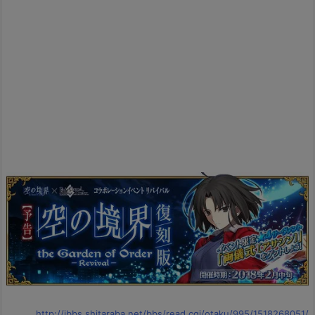
http://jbbs.shitaraba.net/bbs/read.cgi/otaku/995/1518268051/