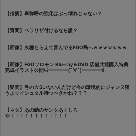
【指摘】卑弥呼の強化はぶっ壊れじゃない？
【質問】ベラリザ付けるなら誰？
【画像】火種もらえて喜んでるFGO民へｗｗｗｗｗｗｗ
【画像】FGOソロモン Blu-ray＆DVD 店舗共通購入特典
完成イラスト公開ｷﾀ━━━━(ﾟ∀ﾟ)━━━━!!
【疑問】弓の☆5いないんだけど今の環境的にジャンヌ狙
うよりイシュタル待つべきかね？？？
【ネタ】あの鯖のサンタあくしろ
や！！！！！！！！！！！！