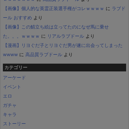
【画像】個人的な英霊正装選手権がコレｗｗｗｗ
に
ラブド
ール おすすめ
より
【画像】この鯖立ち絵は立ってたのになぜ馬に乗せ
た。。。ｗｗｗｗ
に
リアルラブドール
より
【漫画】リヨぐだ子とリヨぐだ男が遂に出会ってしまった
wwww
に
高品質ラブドール
より
カテゴリー
アーケード
イベント
エロ
ガチャ
キャラ
ストーリー