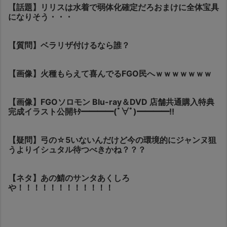
【話題】リリスは水着で弱体化確定だろおまけに全体宝具
になりそう・・・
【質問】ベラリザ付けるなら誰？
【画像】火種もらえて喜んでるFGO民へｗｗｗｗｗｗｗ
【画像】FGOソロモン Blu-ray＆DVD 店舗共通購入特典
完成イラスト公開ｷﾀ━━━━(ﾟ∀ﾟ)━━━━!!
【疑問】弓の☆5いないんだけど今の環境的にジャンヌ狙
うよりイシュタル待つべきかね？？？
【ネタ】あの鯖のサンタあくしろ
や！！！！！！！！！！！！