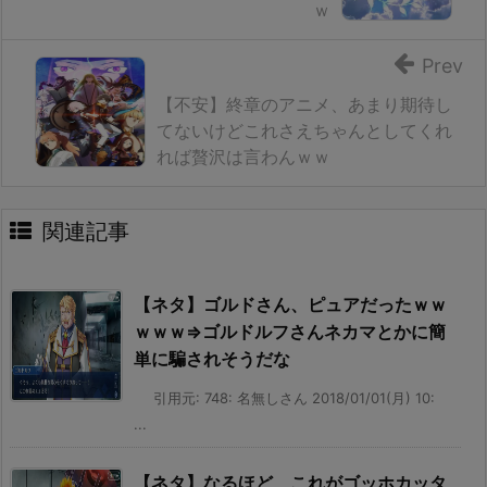
ｗ
Prev
【不安】終章のアニメ、あまり期待し
てないけどこれさえちゃんとしてくれ
れば贅沢は言わんｗｗ
関連記事
【ネタ】ゴルドさん、ピュアだったｗｗ
ｗｗｗ⇒ゴルドルフさんネカマとかに簡
単に騙されそうだな
引用元: 748: 名無しさん 2018/01/01(月) 10:
...
【ネタ】なるほど、これがゴッホカッタ