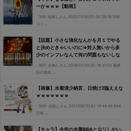
ーかｗｗｗ【動画】
109: 名無しさん 2020/11/16(月) 00:29:18.998
ゴッ ...
【話題】小さな強化なんかを月１でやる
と決めときゃいいのに⇒対人無いから多
少のインフレなんて何の問題もないしな
907: 名無しさん 2018/07/30(月) 18:31:02 最終
日の強化 ...
【画像】水着清少納言、日焼け2臨ええな
ｗｗｗｗｗｗｗ
565: 名無しさん 2021/09/15(水) 19:44:46.944
日焼 ...
【キャラ】今年の水着BBAとロリしかい