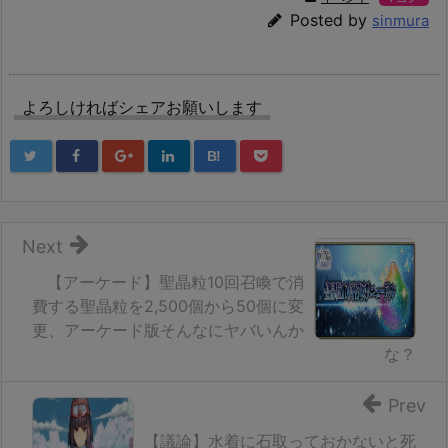
Posted by
sinmura
よろしければシェアお願いします
B!
Next
【アーケード】聖晶粒10回召喚で消
費する聖晶粒を2,500個から50個に変
更、アーケード版そんなにヤバいんか
な？
Prev
【議論】水着に石取っておかないと死