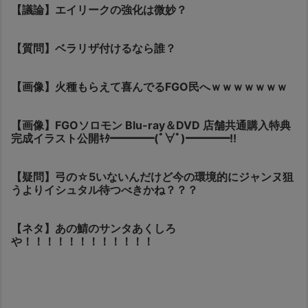
【議論】エイリークの強化は微妙？
【質問】ベラリザ付けるなら誰？
【画像】火種もらえて喜んでるFGO民へｗｗｗｗｗｗｗ
【画像】FGOソロモン Blu-ray＆DVD 店舗共通購入特典
完成イラスト公開ｷﾀ━━━━(ﾟ∀ﾟ)━━━━!!
【疑問】弓の☆5いないんだけど今の環境的にジャンヌ狙
うよりイシュタル待つべきかね？？？
【ネタ】あの鯖のサンタあくしろ
や！！！！！！！！！！！！