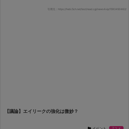
引用元：https://hebi.5ch.net/test/read.cgi/news4vip/1593450462/
【議論】エイリークの強化は微妙？
イベント
7コメ