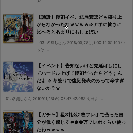
82 ...
【議論】復刻イベ、結局糞ほども盛り上
がらなかったなｗｗｗｗ⇒アポの旨さに
比べるとあまりにもしょぼい
63: 名無しさん 2018/05/28(月) 00:15:55.145 い
っそ ...
【イベント】告知ないけど先延ばしにし
てハードル上げて復刻だったらどうすん
だよ ⇒ 冬祭りで復刻発表のみって辛すぎ
ないか？ｗ
61: 名無しさん 2019/01/18(金) 06:47:42.083 明日ま ...
【ガチャ】星3礼装2枚フレポで凸った自
分が偉く感じる⇐●●万フレポくらい使っ
たわｗｗｗｗ