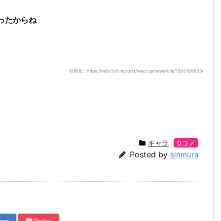
ったからね
引用元：https://hebi.5ch.net/test/read.cgi/news4vip/1593168825/
キャラ
0コメ
Posted by
sinmura