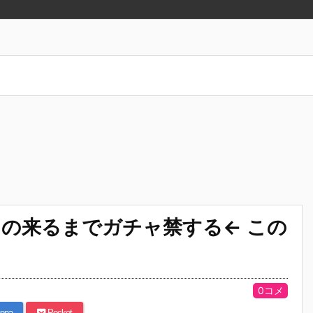
の来るまでガチャ禁する← この
0コメ
ena
Pocket