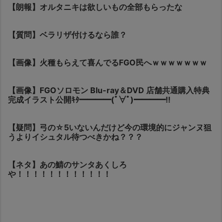
【朗報】オルタニキは欲しいもの全部もらったな
【質問】ベラリザ付けるなら誰？
【画像】火種もらえて喜んでるFGO民へｗｗｗｗｗｗｗ
【画像】FGOソロモン Blu-ray＆DVD 店舗共通購入特典
完成イラスト公開ｷﾀ━━━━(ﾟ∀ﾟ)━━━━!!
【疑問】弓の☆5いないんだけど今の環境的にジャンヌ狙
うよりイシュタル待つべきかね？？？
【ネタ】あの鯖のサンタあくしろ
や！！！！！！！！！！！！