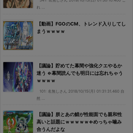
341: 名無しさん 2019/10/13(日) 01:30:10.400 こ
れ ...
【動画】FGOのCM、トレンド入りしてし
まうｗｗｗｗ
【議論】貯めてた幕間や強化クエやるか
迷う ⇐幕間読んでも明日には忘れちゃう
ｗｗｗｗ
101: 名無しさん 2018/10/15(月) 01:31:31.460 自
然 ...
【議論】朕とあの鯖が性能面でも親和性
高いと話題にｗｗｗｗｗ⇐めっちゃ噛み
合うんだよな