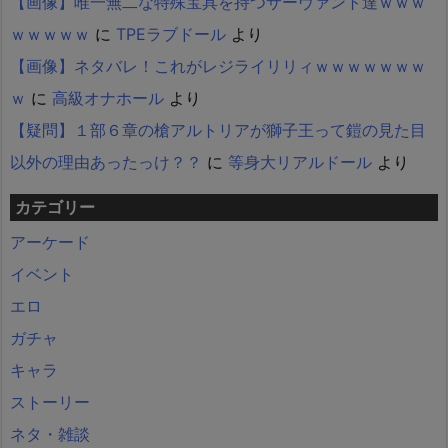
【画像】唯一無二な特殊宝具を持つサーヴァント達ｗｗｗ
ｗｗｗｗｗ
に
TPEラブドール
より
【画像】ネタバレ！これがレジライリリィｗｗｗｗｗｗｗ
ｗ
に
高級オナホール
より
【疑問】１部６章の槍アルトリアが獅子王って鎧の見た目
以外の理由あったっけ？？
に
等身大リアルドール
より
カテゴリー
アーケード
イベント
エロ
ガチャ
キャラ
ストーリー
ネタ・雑談