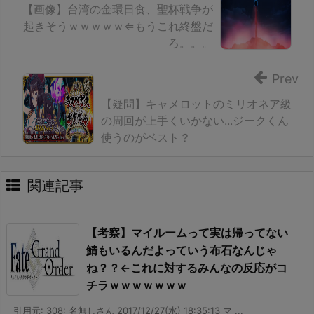
【画像】台湾の金環日食、聖杯戦争が
起きそうｗｗｗｗｗ⇐もうこれ終盤だ
ろ。。。
Prev
【疑問】キャメロットのミリオネア級
の周回が上手くいかない...ジークくん
使うのがベスト？
関連記事
【考察】マイルームって実は帰ってない
鯖もいるんだよっていう布石なんじゃ
ね？？←これに対するみんなの反応がコ
チラｗｗｗｗｗｗｗ
引用元: 308: 名無しさん 2017/12/27(水) 18:35:13 マ ...