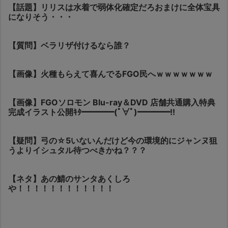
【話題】リリスは水着で弱体化確定だろおまけに全体宝具
になりそう・・・
【質問】ベラリザ付けるなら誰？
【画像】火種もらえて喜んでるFGO民へｗｗｗｗｗｗｗ
【画像】FGOソロモン Blu-ray＆DVD 店舗共通購入特典
完成イラスト公開ｷﾀ━━━━(ﾟ∀ﾟ)━━━━!!
【疑問】弓の☆5いないんだけど今の環境的にジャンヌ狙
うよりイシュタル待つべきかね？？？
【ネタ】あの鯖のサンタあくしろ
や！！！！！！！！！！！！