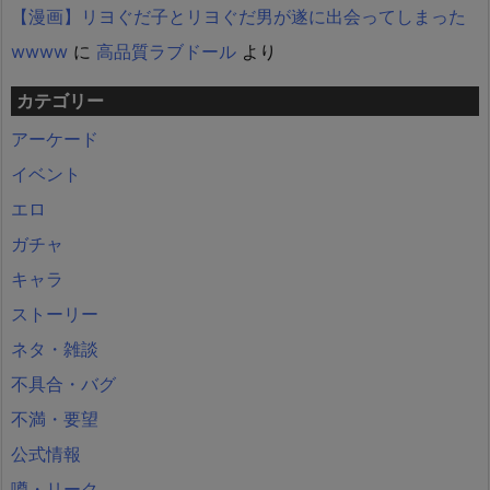
【漫画】リヨぐだ子とリヨぐだ男が遂に出会ってしまった
wwww
に
高品質ラブドール
より
カテゴリー
アーケード
イベント
エロ
ガチャ
キャラ
ストーリー
ネタ・雑談
不具合・バグ
不満・要望
公式情報
噂・リーク