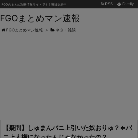
RSS
Feedly
FGOのまとめ攻略情報サイトです！毎日更新中
FGOまとめマン速報
FGOまとめマン速報
>
ネタ・雑談
【疑問】しゅまんバニ上引いた奴おりゅ？⇐バ
ニ上人権になったんじゃなかったの？