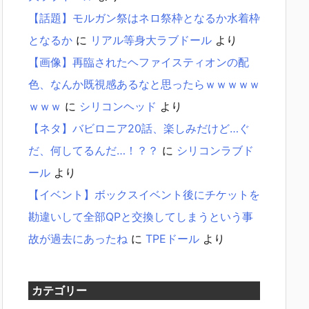
【話題】モルガン祭はネロ祭枠となるか水着枠
となるか
に
リアル等身大ラブドール
より
【画像】再臨されたヘファイスティオンの配
色、なんか既視感あるなと思ったらｗｗｗｗｗ
ｗｗｗ
に
シリコンヘッド
より
【ネタ】バビロニア20話、楽しみだけど…ぐ
だ、何してるんだ…！？？
に
シリコンラブド
ール
より
【イベント】ボックスイベント後にチケットを
勘違いして全部QPと交換してしまうという事
故が過去にあったね
に
TPEドール
より
カテゴリー