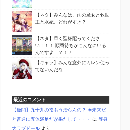
【ネタ】みんなは、雨の魔女と救世
主と水妃、どれがすき？
【ネタ】早く聖杯配ってくださ
い！！！ 順番待ちがこんなにいる
んですよ！？！？
【キャラ】みんな意外にカレン使っ
てないんだな
最近のコメント
【疑問】九十九の指もう治らんの？ ⇐未来だ
と普通に五体満足だが果たして・・・
に
等身
大ラブドール
より