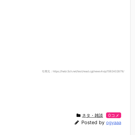
引用元：https://hebi.5ch.net/test/read.cgi/news4vip/1592402879/
ネタ・雑談
0コメ
Posted by
ogyaaa