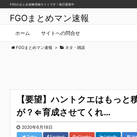
FGOのまとめ攻略情報サイトです！毎日更新中
FGOまとめマン速報
ホーム
サイトへの問合せ
FGOまとめマン速報
>
ネタ・雑談
【要望】ハントクエはもっと
が？⇐育成させてくれ…
2020年6月18日
Twitter
Facebook
Google+
LinkedIn
B!
Hat