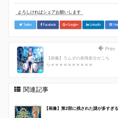
よろしければシェアお願いします
Twitter
Facebook
Google+
LinkedIn
B!
Hat
Prev
【画像】ラムダの表情差分がこち
らｗｗｗｗｗｗｗｗｗｗ
関連記事
【画像】第2部に残された謎が多すぎ