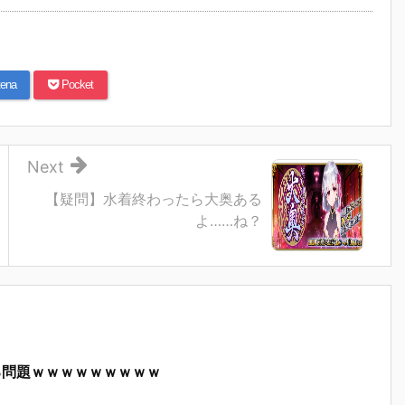
ena
Pocket
Next
【疑問】水着終わったら大奥ある
よ……ね？
る問題ｗｗｗｗｗｗｗｗｗ