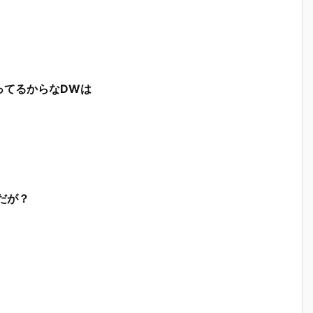
ってるからなDWは
だが？