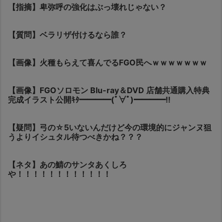
【指摘】卑弥呼の強化はぶっ壊れじゃない？
【質問】ベラリザ付けるなら誰？
【画像】火種もらえて喜んでるFGO民へｗｗｗｗｗｗｗ
【画像】FGOソロモン Blu-ray＆DVD 店舗共通購入特典
完成イラスト公開ｷﾀ━━━━(ﾟ∀ﾟ)━━━━!!
【疑問】弓の☆5いないんだけど今の環境的にジャンヌ狙
うよりイシュタル待つべきかね？？？
【ネタ】あの鯖のサンタあくしろ
や！！！！！！！！！！！！