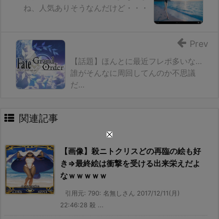
ね、人気ありそうなんだけど・・・
Prev
【話題】ほんとに最近フレポ多いな…
誰がそんなに周回してんのか不思議
だ…
関連記事
【画像】殺ニトクリスどの再臨の絵も好
き⇒最終絵は衝撃を受ける出来栄えだよ
なｗｗｗｗｗ
引用元: 790: 名無しさん 2017/12/11(月)
22:46:28 殺 ...