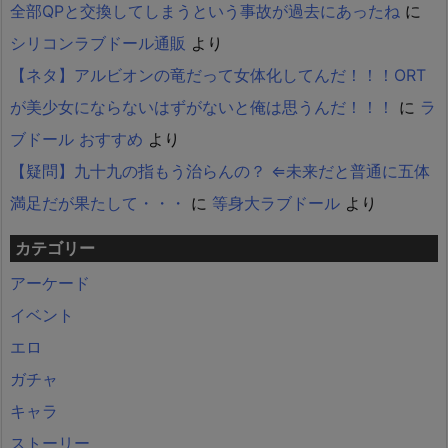
全部QPと交換してしまうという事故が過去にあったね
に
シリコンラブドール通販
より
【ネタ】アルビオンの竜だって女体化してんだ！！！ORT
が美少女にならないはずがないと俺は思うんだ！！！
に
ラ
ブドール おすすめ
より
【疑問】九十九の指もう治らんの？ ⇐未来だと普通に五体
満足だが果たして・・・
に
等身大ラブドール
より
カテゴリー
アーケード
イベント
エロ
ガチャ
キャラ
ストーリー