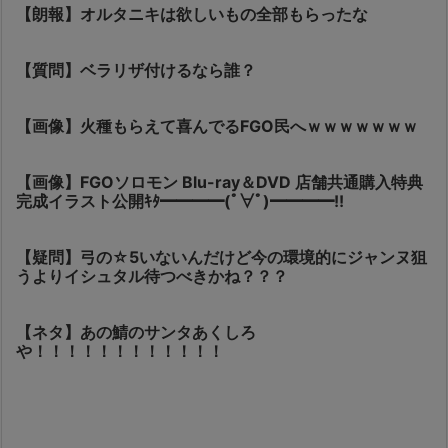
【朗報】オルタニキは欲しいもの全部もらったな
【質問】ベラリザ付けるなら誰？
【画像】火種もらえて喜んでるFGO民へｗｗｗｗｗｗｗ
【画像】FGOソロモン Blu-ray＆DVD 店舗共通購入特典
完成イラスト公開ｷﾀ━━━━(ﾟ∀ﾟ)━━━━!!
【疑問】弓の☆5いないんだけど今の環境的にジャンヌ狙
うよりイシュタル待つべきかね？？？
【ネタ】あの鯖のサンタあくしろ
や！！！！！！！！！！！！