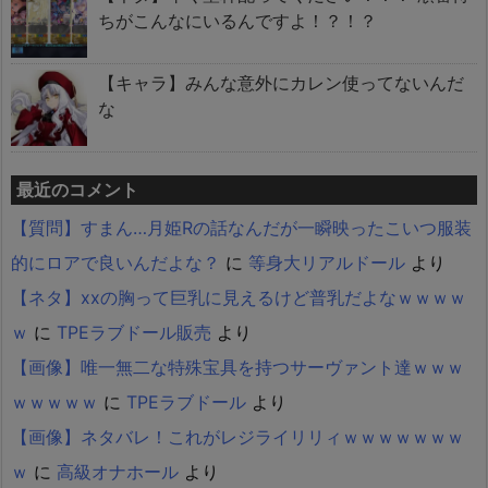
ちがこんなにいるんですよ！？！？
【キャラ】みんな意外にカレン使ってないんだ
な
最近のコメント
【質問】すまん…月姫Rの話なんだが一瞬映ったこいつ服装
的にロアで良いんだよな？
に
等身大リアルドール
より
【ネタ】xxの胸って巨乳に見えるけど普乳だよなｗｗｗｗ
ｗ
に
TPEラブドール販売
より
【画像】唯一無二な特殊宝具を持つサーヴァント達ｗｗｗ
ｗｗｗｗｗ
に
TPEラブドール
より
【画像】ネタバレ！これがレジライリリィｗｗｗｗｗｗｗ
ｗ
に
高級オナホール
より