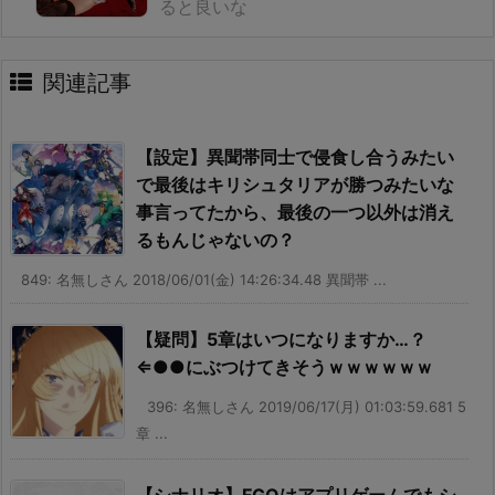
ると良いな
関連記事
【設定】異聞帯同士で侵食し合うみたい
で最後はキリシュタリアが勝つみたいな
事言ってたから、最後の一つ以外は消え
るもんじゃないの？
849: 名無しさん 2018/06/01(金) 14:26:34.48 異聞帯 ...
【疑問】5章はいつになりますか…？
⇐●●にぶつけてきそうｗｗｗｗｗｗ
396: 名無しさん 2019/06/17(月) 01:03:59.681 5
章 ...
【シナリオ】FGOはアプリゲームでもシ