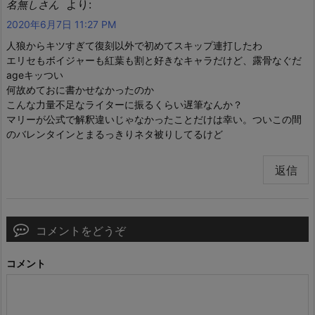
より:
名無しさん
2020年6月7日 11:27 PM
人狼からキツすぎて復刻以外で初めてスキップ連打したわ
エリセもボイジャーも紅葉も割と好きなキャラだけど、露骨なぐだ
ageキッつい
何故めておに書かせなかったのか
こんな力量不足なライターに振るくらい遅筆なんか？
マリーが公式で解釈違いじゃなかったことだけは幸い。ついこの間
のバレンタインとまるっきりネタ被りしてるけど
返信
コメントをどうぞ
コメント