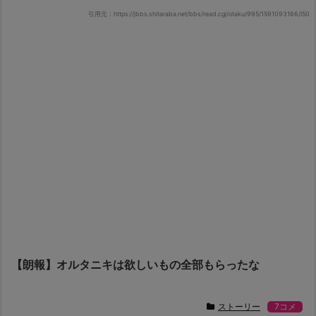
引用元：https://jbbs.shitaraba.net/bbs/read.cgi/otaku/995/1591093166/l50
【朗報】オルタニキは欲しいもの全部もらったな
ストーリー
7コメ