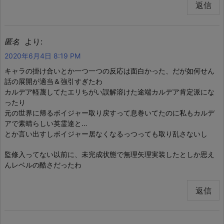
返信
より:
匿名
2020年6月4日 8:19 PM
キャラの掛け合いとか一つ一つの反応は面白かった、だが如何せん
話の展開が適当＆強引すぎたわ
カルデア軽蔑してたエリちがい誤解溶けた途端カルデア肯定派にな
ったり
元の世界に帰るボイジャー取り戻すって息巻いてたのに私もカルデ
アで素晴らしい英霊達と…
とか言い出すしボイジャー居なくなるっつっても取り乱さないし
監修入ってない以前に、未完成状態で無理矢理実装したとしか思え
んレベルの酷さだったわ
返信