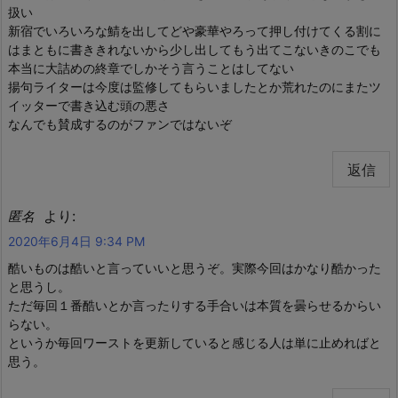
扱い
新宿でいろいろな鯖を出してどや豪華やろって押し付けてくる割に
はまともに書ききれないから少し出してもう出てこないきのこでも
本当に大詰めの終章でしかそう言うことはしてない
揚句ライターは今度は監修してもらいましたとか荒れたのにまたツ
イッターで書き込む頭の悪さ
なんでも賛成するのがファンではないぞ
返信
より:
匿名
2020年6月4日 9:34 PM
酷いものは酷いと言っていいと思うぞ。実際今回はかなり酷かった
と思うし。
ただ毎回１番酷いとか言ったりする手合いは本質を曇らせるからい
らない。
というか毎回ワーストを更新していると感じる人は単に止めればと
思う。