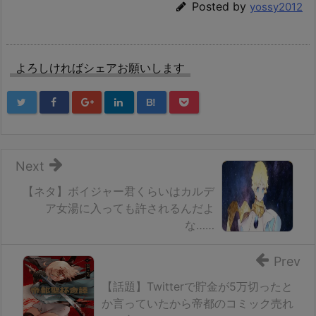
Posted by
yossy2012
よろしければシェアお願いします
B!
Next
【ネタ】ボイジャー君くらいはカルデ
ア女湯に入っても許されるんだよ
な……
Prev
【話題】Twitterで貯金が5万切ったと
か言っていたから帝都のコミック売れ