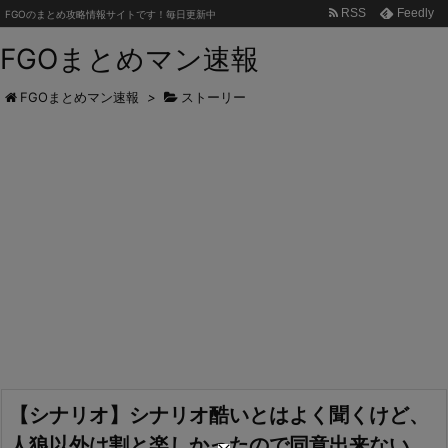
RSS
Feedly
FGOのまとめ攻略情報サイトです！毎日更新中
FGOまとめマン速報
FGOまとめマン速報
>
ストーリー
【シナリオ】シナリオ酷いとはよく聞くけど、
人狼以外は割と楽しかったので同意出来ない