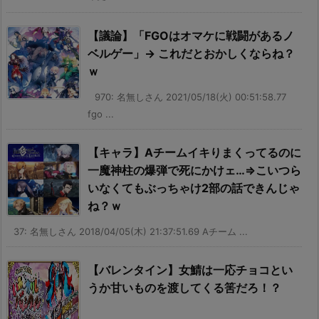
【議論】「FGOはオマケに戦闘があるノ
ベルゲー」→ これだとおかしくならね？
ｗ
970: 名無しさん 2021/05/18(火) 00:51:58.77
fgo ...
【キャラ】Aチームイキりまくってるのに
一魔神柱の爆弾で死にかけェ…⇒こいつら
いなくてもぶっちゃけ2部の話できんじゃ
ね？ｗ
37: 名無しさん 2018/04/05(木) 21:37:51.69 Aチーム ...
【バレンタイン】女鯖は一応チョコとい
うか甘いものを渡してくる筈だろ！？