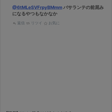
@6tMLeSVFrpyBMmm
バサランテの前屈み
になるやつもなかなか
返信
リツイ
お気に