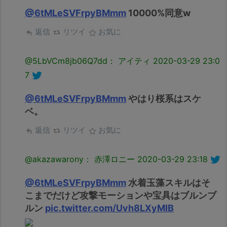
@6tMLeSVFrpyBMmm
10000%同意w
返信
リツイ
お気に
@5LbVCm8jb06Q7dd： アイティ
2020-03-29 23:0
7
@6tMLeSVFrpyBMmm
やはり桜系はスケ
ベ。
返信
リツイ
お気に
@akazawarony： 赤澤ロニー
2020-03-29 23:18
@6tMLeSVFrpyBMmm
水着玉藻スキルはそ
こまでだけど攻撃モーションや宝具はブルンブ
ルン
pic.twitter.com/Uvh8LXyMIB