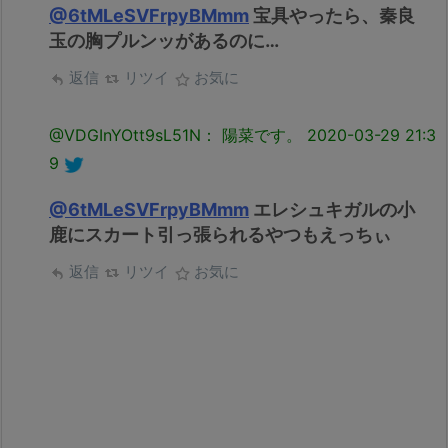
@6tMLeSVFrpyBMmm
宝具やったら、秦良
玉の胸プルンッがあるのに…
返信
リツイ
お気に
@VDGInYOtt9sL51N： 陽菜です。
2020-03-29 21:3
9
@6tMLeSVFrpyBMmm
エレシュキガルの小
鹿にスカート引っ張られるやつもえっちぃ
返信
リツイ
お気に