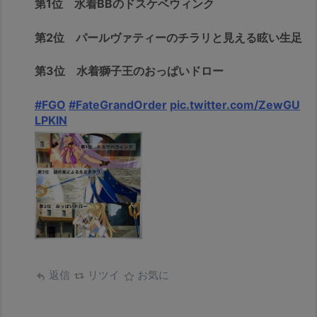
第1位 水着BBのドスケベウィンク
第2位 パールヴァティーのチラリと見える眩い生足
第3位 水着獅子王のおっぱいドロー
#FGO
#FateGrandOrder
pic.twitter.com/ZewGU
LPKlN
返信
リツイ
お気に