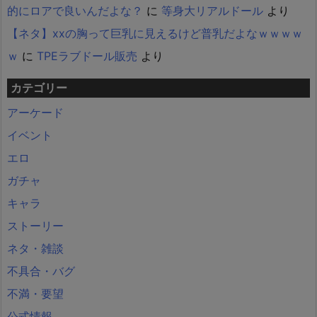
的にロアで良いんだよな？
に
等身大リアルドール
より
【ネタ】xxの胸って巨乳に見えるけど普乳だよなｗｗｗｗ
ｗ
に
TPEラブドール販売
より
カテゴリー
アーケード
イベント
エロ
ガチャ
キャラ
ストーリー
ネタ・雑談
不具合・バグ
不満・要望
公式情報