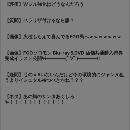
【評価】Wジル強化はどうなんだろう
【質問】ベラリザ付けるなら誰？
【画像】火種もらえて喜んでるFGO民へｗｗｗｗｗｗｗ
【画像】FGOソロモン Blu-ray＆DVD 店舗共通購入特典
完成イラスト公開ｷﾀ━━━━(ﾟ∀ﾟ)━━━━!!
【疑問】弓の☆5いないんだけど今の環境的にジャンヌ狙
うよりイシュタル待つべきかね？？？
【ネタ】あの鯖のサンタあくしろ
や！！！！！！！！！！！！