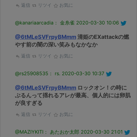
返信
リツイ
お気に
@kanariaarcadia： 金糸雀
2020-03-30 10:06
@6tMLeSVFrpyBMmm
清姫のEXattackの燃
やす前の闇の深い笑みもなかなか
返信
リツイ
お気に
@rs25908535： rs.
2020-03-30 10:37
@6tMLeSVFrpyBMmm
ロックオン！の時に
ぶるんって揺れるアレが最高、個人的には卵肌
が良すぎる
返信
リツイ
お気に
@MAZIYKITI： あたおか太郎
2020-03-30 21:01