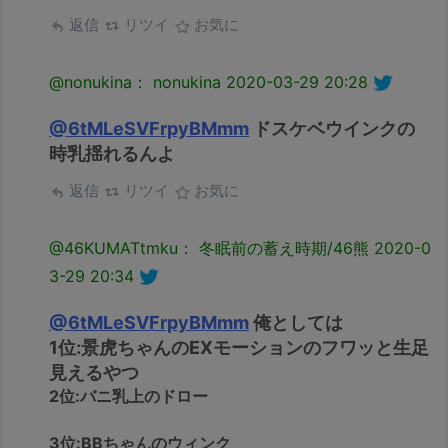
返信
リツイ
お気に
@nonukina： nonukina
2020-03-29 20:28
@6tMLeSVFrpyBMmm
ドスケベウインクの
時乳揺れるんよ
返信
リツイ
お気に
@46KUMATtmku： 冬眠前の蓄え時期/46熊
2020-0
3-29 20:34
@6tMLeSVFrpyBMmm
俺としては
1位:景虎ちゃんのEXモーションのフワッと生足
見えるやつ
2位:バニ乳上のドロー
3位:BBちゃんのウィンク