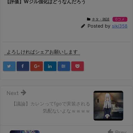
【評価】Wジル強化はどうなんだろう
ネタ・雑談
0コメ
Posted by
siki358
よろしければシェアお願いします
B!
Next
【議論】カレンってfgoで実装される
気配ないよなｗｗｗｗ
Prev