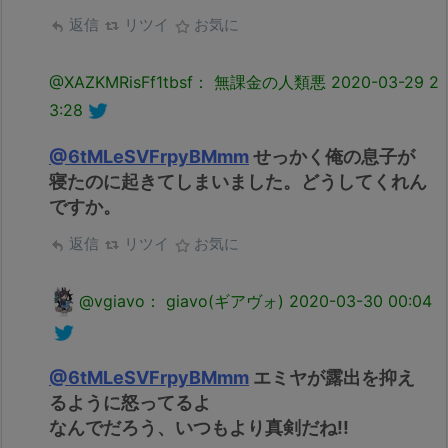
返信
リツイ
お気に
@XAZKMRisFf1tbsf： 無課金の人類悪
2020-03-29 2
3:28
@6tMLeSVFrpyBMmm
せっかく俺の息子が
寝たのに起きてしまいました。どうしてくれん
ですか。
返信
リツイ
お気に
@vgiavo： giavo(ギアヴォ)
2020-03-30 00:04
@6tMLeSVFrpyBMmm
エミヤが露出を抑え
るように怒ってるよ
なんでだろう、いつもより真剣だね!!