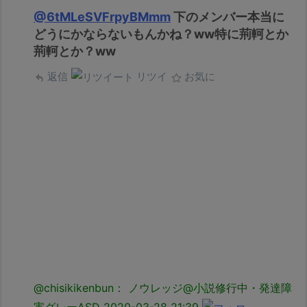
@6tMLeSVFrpyBMmm
下のメンバー本当に
どうにかならないもんかね？ww特に荊軻とか
荊軻とか？ww
返信
リツイ
お気に
@chisikikenbun： ノウレッジ@小説修行中・発達障