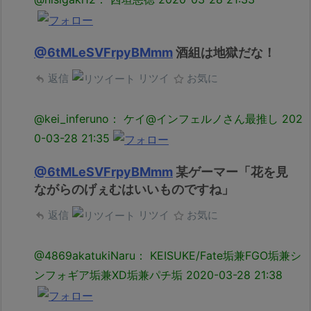
@6tMLeSVFrpyBMmm
酒組は地獄だな！
返信
リツイ
お気に
@kei_inferuno： ケイ@インフェルノさん最推し
202
0-03-28 21:35
@6tMLeSVFrpyBMmm
某ゲーマー「花を見
ながらのげぇむはいいものですね」
返信
リツイ
お気に
@4869akatukiNaru： KEISUKE/Fate垢兼FGO垢兼シ
ンフォギア垢兼XD垢兼パチ垢
2020-03-28 21:38