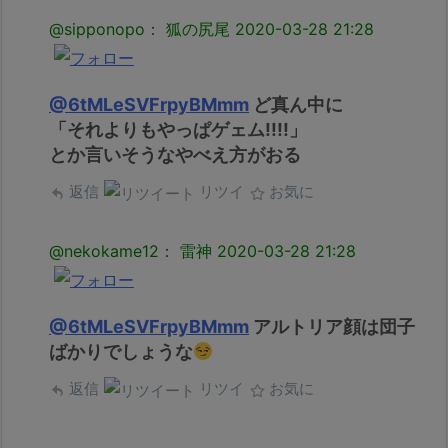
@sipponopo： 狐の尻尾
2020-03-28 21:28
@6tMLeSVFrpyBMmm
ど真ん中に
「それよりもやっぱゲェム!!!!」
とか言いそうなやべえ方がおる
返信
リツイ
お気に
@nekokame12： 雷神
2020-03-28 21:28
@6tMLeSVFrpyBMmm
アルトリア顔は団子
ばかりでしょうな
返信
リツイ
お気に