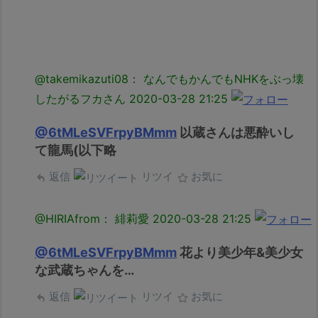
@takemikazuti08： なんでもかんでもNHKをぶっ壊
したがるフカさん
2020-03-28 21:25
@6tMLeSVFrpyBMmm
以蔵さんは悪酔いし
て龍馬(以下略
返信
リツイ
お気に
@HIRIAfrom： 緋莉愛
2020-03-28 21:25
@6tMLeSVFrpyBMmm
花より美少年&美少女
な武蔵ちゃんを…
返信
リツイ
お気に