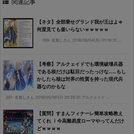
関連記事
【ネタ】全部乗せグランド我が王はよ⇒
何度見ても釜いらないｗｗｗｗｗ
789: 名無しさん 2018/06/04(月) 01:19:31 ...
【考察】アルクェイドでも環境破壊兵器
である核だけは駄目だったっけな……もし
かしたら核は対界の性質を持った現代兵
器なのかもな
391: 名無しさん 2019/05/19(日) 20:26:31 アルクェイド ...
【質問】すまんフィナーレ簡単攻略教え
てくれ ！今高難易度ローマやってんだけ
どｗｗｗｗ