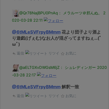
@Qr78NajBPU0PnAq： メラルーツ＠邪んぬ。
2
020-03-28 22:11
@6tMLeSVFrpyBMmm
花より団子より酒よ
り遊戯(げぇむ)なお人が混ざってますねぇ…(ﾟ
ωﾟ)
返信
リツイ
お気に
@aELTGXvDWGsM6jZ： シュレディンガー
2020
-03-28 22:17
@6tMLeSVFrpyBMmm
解釈一致
返信
リツイ
お気に