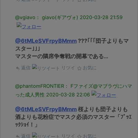
@vgiavo： giavo(ギアヴォ)
2020-03-28 21:59
@6tMLeSVFrpyBMmm
???｢｢｢団子よりもマ
スター｣｣｣
マスターの隣席争奪戦の開幕である…
返信
リツイ
お気に
@phantomFRONTIER： Fファイズ@マブラヴにハマ
った成人男性
2020-03-28 22:06
@6tMLeSVFrpyBMmm
桜よりも団子よりも
酒よりも花粉症でマスク必須のマスター「ﾌﾞｯｴ
ｯｸｼｮｲ！」
返信
リツイ
お気に