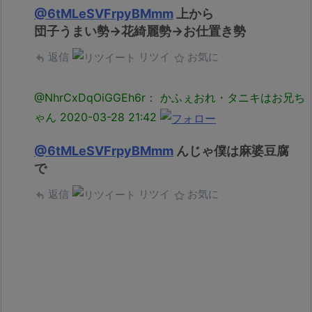
@6tMLeSVFrpyBMmm
上から
団子うまい勢→花綺麗勢→お仕置き勢
返信
リツイ
お気に
@NhrCxDqOiGGEh6r： かふぇおれ・タニキはお兄ち
ゃん
2020-03-28 21:42
@6tMLeSVFrpyBMmm
んじゃ僕は麻婆豆腐
で
返信
リツイ
お気に