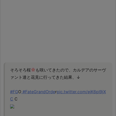
そろそろ桜
も咲いてきたので、カルデアのサーヴ
ァント達と花見に行ってきた結果、↓
#FG
O
#FateGrandOrde
r
pic.twitter.com/ejK6pI9jX
C
C