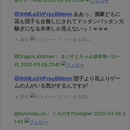
害グレーASD
2020-03-28 21:39
@6tMLeSVFrpyBMmm
ああっ、酒豪どもに
花も団子も台無しにされてドッタンバッタン大
騒ぎになる未来しか見えないっ！ｗｗｗ
返信
リツイ
お気に
@Dragon_Kidchan： まいすとちゃん@単車バカ一
代
2020-03-28 21:41
@6tMLeSVFrpyBMmm
団子より花よりゲー
ムの人がいる気がするんですが
返信
リツイ
お気に
@kuronosu_xx： くろのす/foreigner
2020-03-28 2
1:42