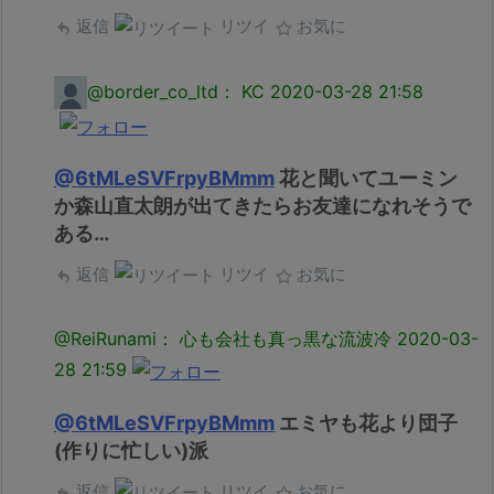
返信
リツイ
お気に
@border_co_ltd： KC
2020-03-28 21:58
@6tMLeSVFrpyBMmm
花と聞いてユーミン
か森山直太朗が出てきたらお友達になれそうで
ある…
返信
リツイ
お気に
@ReiRunami： 心も会社も真っ黒な流波冷
2020-03-
28 21:59
@6tMLeSVFrpyBMmm
エミヤも花より団子
(作りに忙しい)派
返信
リツイ
お気に