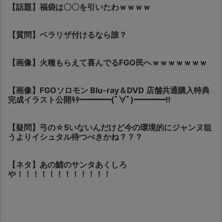
【話題】福袋は〇〇を引いたわｗｗｗｗ
【質問】ベラリザ付けるなら誰？
【画像】火種もらえて喜んでるFGO民へｗｗｗｗｗｗｗ
【画像】FGOソロモン Blu-ray＆DVD 店舗共通購入特典
完成イラスト公開ｷﾀ━━━━(ﾟ∀ﾟ)━━━━!!
【疑問】弓の☆5いないんだけど今の環境的にジャンヌ狙
うよりイシュタル待つべきかね？？？
【ネタ】あの鯖のサンタあくしろ
や！！！！！！！！！！！！