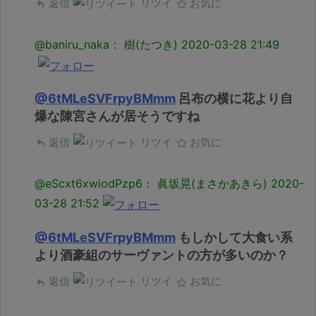
返信
リツイ
お気に
@baniru_naka： 樹(たつき)
2020-03-28 21:49
@6tMLeSVFrpyBMmm
呂布の横に花より自
爆な陳宮さんが居そうですね
返信
リツイ
お気に
@eScxt6xwiodPzp6： 眞坂晃(まさかあきら)
2020-
03-28 21:52
@6tMLeSVFrpyBMmm
もしかして大食い系
より酒豪組のサーヴァントの方が多いのか？
返信
リツイ
お気に