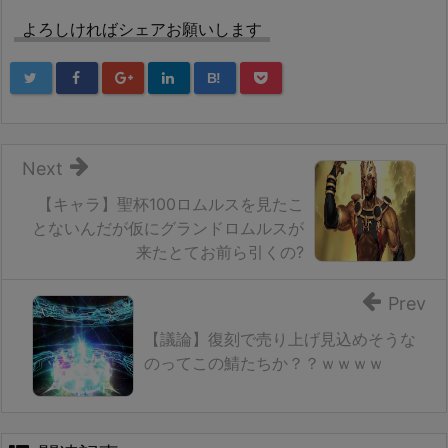
よろしければシェアお願いします
B!
Next
【キャラ】聖杯100ロムルスを見たこ
とないんだが仮にグランドロムルスが
来たとてお前ら引くの?
Prev
【議論】復刻で売り上げ見込めそうな
のってこの鯖たちか？？ｗｗｗｗ