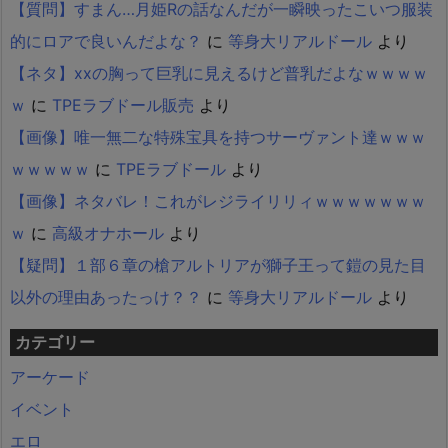
【質問】すまん…月姫Rの話なんだが一瞬映ったこいつ服装
的にロアで良いんだよな？
に
等身大リアルドール
より
【ネタ】xxの胸って巨乳に見えるけど普乳だよなｗｗｗｗ
ｗ
に
TPEラブドール販売
より
【画像】唯一無二な特殊宝具を持つサーヴァント達ｗｗｗ
ｗｗｗｗｗ
に
TPEラブドール
より
【画像】ネタバレ！これがレジライリリィｗｗｗｗｗｗｗ
ｗ
に
高級オナホール
より
【疑問】１部６章の槍アルトリアが獅子王って鎧の見た目
以外の理由あったっけ？？
に
等身大リアルドール
より
カテゴリー
アーケード
イベント
エロ