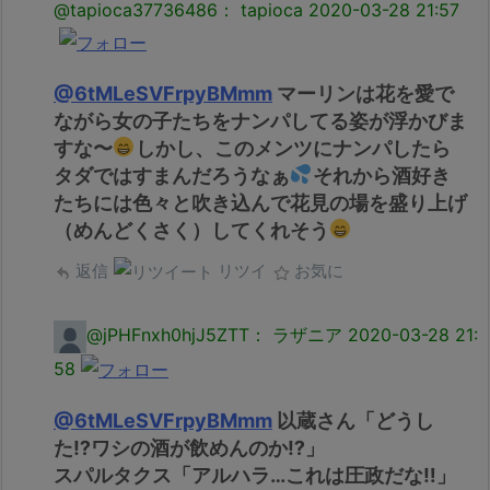
@tapioca37736486： tapioca
2020-03-28 21:57
@6tMLeSVFrpyBMmm
マーリンは花を愛で
ながら女の子たちをナンパしてる姿が浮かびま
すな〜
しかし、このメンツにナンパしたら
タダではすまんだろうなぁ
それから酒好き
たちには色々と吹き込んで花見の場を盛り上げ
（めんどくさく）してくれそう
返信
リツイ
お気に
@jPHFnxh0hjJ5ZTT： ラザニア
2020-03-28 21:
58
@6tMLeSVFrpyBMmm
以蔵さん「どうし
た⁉︎ワシの酒が飲めんのか⁉︎」
スパルタクス「アルハラ…これは圧政だな‼︎」