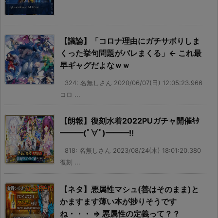
【議論】「コロナ理由にガチサボりしま
くった挙句問題がバレまくる」← これ最
早ギャグだよなｗｗ
324: 名無しさん 2020/06/07(日) 12:05:23.966
コロ ...
【朗報】復刻水着2022PUガチャ開催ｷﾀ
━━━(ﾟ∀ﾟ)━━━!!
818: 名無しさん 2023/08/24(木) 18:01:20.380
復刻 ...
【ネタ】悪属性マシュ(善はそのまま)と
かますます薄い本が捗りそうです
ね・・・ ⇒ 悪属性の定義って？？