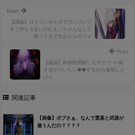
Next
【議論】ロリコンオルタでワンパンで
きて絆もうまいのにえっちゃんなんて
使ってるアホおりゅの？ｗ
Prev
【議論】映画館閉鎖しろマジで → 咳
するやついたら●●するから覚悟しと
けｗ
関連記事
【画像】ボブさぁ、なんで霊基と武器が
違うんだの？？？？