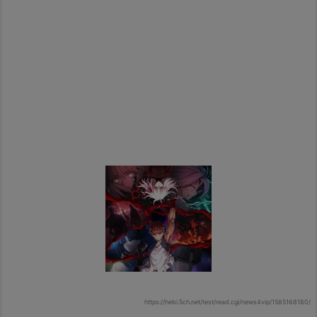
https://hebi.5ch.net/test/read.cgi/news4vip/1585168180/