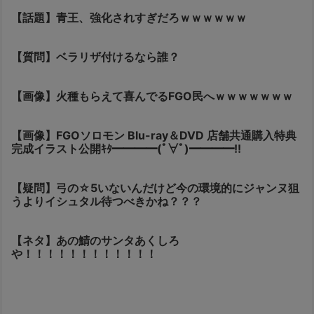
【話題】青王、強化されすぎだろｗｗｗｗｗｗ
【質問】ベラリザ付けるなら誰？
【画像】火種もらえて喜んでるFGO民へｗｗｗｗｗｗｗ
【画像】FGOソロモン Blu-ray＆DVD 店舗共通購入特典
完成イラスト公開ｷﾀ━━━━(ﾟ∀ﾟ)━━━━!!
【疑問】弓の☆5いないんだけど今の環境的にジャンヌ狙
うよりイシュタル待つべきかね？？？
【ネタ】あの鯖のサンタあくしろ
や！！！！！！！！！！！！