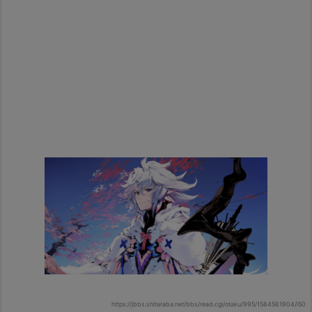
https://jbbs.shitaraba.net/bbs/read.cgi/otaku/995/1584561904/l50