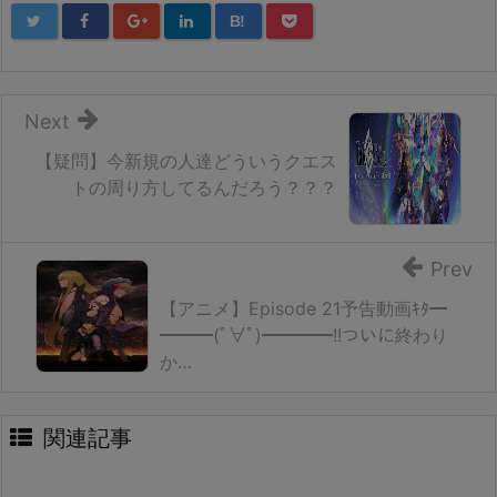
B!
Next
【疑問】今新規の人達どういうクエス
トの周り方してるんだろう？？？
Prev
【アニメ】Episode 21予告動画ｷﾀ━
━━━(ﾟ∀ﾟ)━━━━!!ついに終わり
か…
関連記事