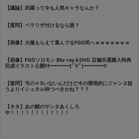
【議論】武蔵って今も人気キャラなんか？
【質問】ベラリザ付けるなら誰？
【画像】火種もらえて喜んでるFGO民へｗｗｗｗｗｗｗ
【画像】FGOソロモン Blu-ray＆DVD 店舗共通購入特典
完成イラスト公開ｷﾀ━━━━(ﾟ∀ﾟ)━━━━!!
【疑問】弓の☆5いないんだけど今の環境的にジャンヌ狙
うよりイシュタル待つべきかね？？？
【ネタ】あの鯖のサンタあくしろ
や！！！！！！！！！！！！