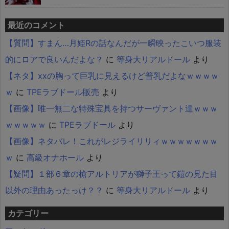
最近のコメント
【質問】すまん…月姫Rの話なんだが一瞬映ったこいつ服装
的にロアで良いんだよな？
に
等身大リアルドール
より
【ネタ】xxの胸って巨乳に見えるけど普乳だよなｗｗｗｗ
ｗ
に
TPEラブドール販売
より
【画像】唯一無二な特殊宝具を持つサーヴァント達ｗｗｗ
ｗｗｗｗｗ
に
TPEラブドール
より
【画像】ネタバレ！これがレジライリリィｗｗｗｗｗｗｗ
ｗ
に
高級オナホール
より
【疑問】１部６章の槍アルトリアが獅子王って鎧の見た目
以外の理由あったっけ？？
に
等身大リアルドール
より
カテゴリー