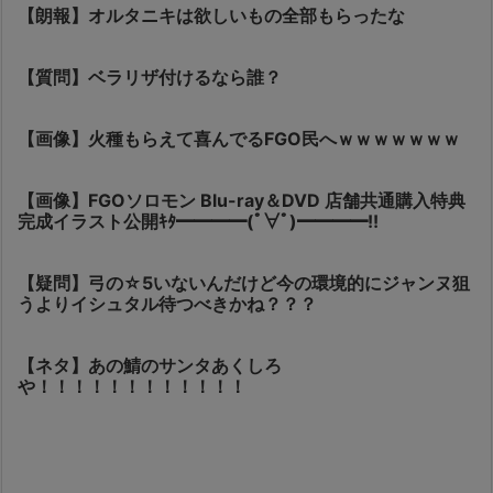
【朗報】オルタニキは欲しいもの全部もらったな
【質問】ベラリザ付けるなら誰？
【画像】火種もらえて喜んでるFGO民へｗｗｗｗｗｗｗ
【画像】FGOソロモン Blu-ray＆DVD 店舗共通購入特典
完成イラスト公開ｷﾀ━━━━(ﾟ∀ﾟ)━━━━!!
【疑問】弓の☆5いないんだけど今の環境的にジャンヌ狙
うよりイシュタル待つべきかね？？？
【ネタ】あの鯖のサンタあくしろ
や！！！！！！！！！！！！