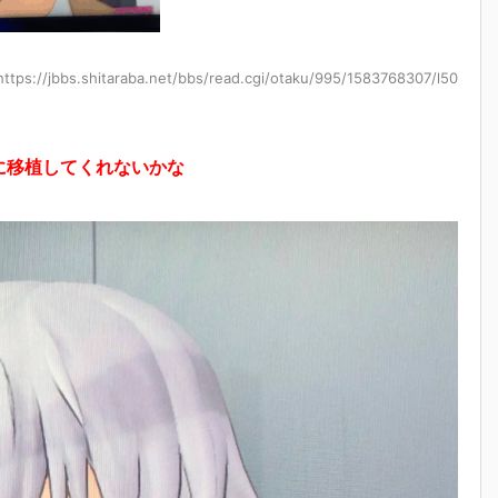
https://jbbs.shitaraba.net/bbs/read.cgi/otaku/995/1583768307/l50
に移植してくれないかな