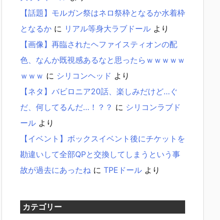
【話題】モルガン祭はネロ祭枠となるか水着枠
となるか
に
リアル等身大ラブドール
より
【画像】再臨されたヘファイスティオンの配
色、なんか既視感あるなと思ったらｗｗｗｗｗ
ｗｗｗ
に
シリコンヘッド
より
【ネタ】バビロニア20話、楽しみだけど…ぐ
だ、何してるんだ…！？？
に
シリコンラブド
ール
より
【イベント】ボックスイベント後にチケットを
勘違いして全部QPと交換してしまうという事
故が過去にあったね
に
TPEドール
より
カテゴリー