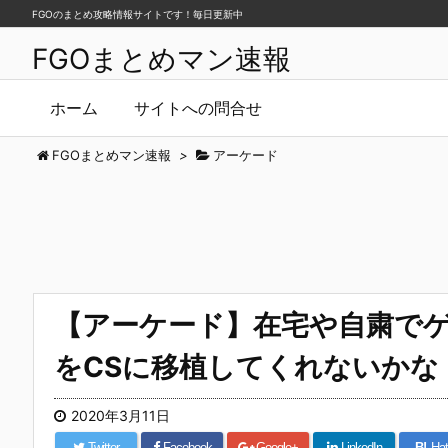
FGOのまとめ攻略情報サイトです！毎日更新中
FGOまとめマン速報
ホーム
サイトへの問合せ
FGOまとめマン速報
>
アーケード
【アーケード】在宅や自粛で
をCSに移植してくれないかな
2020年3月11日
Twitter
Facebook
Google+
LinkedIn
B!
Hat