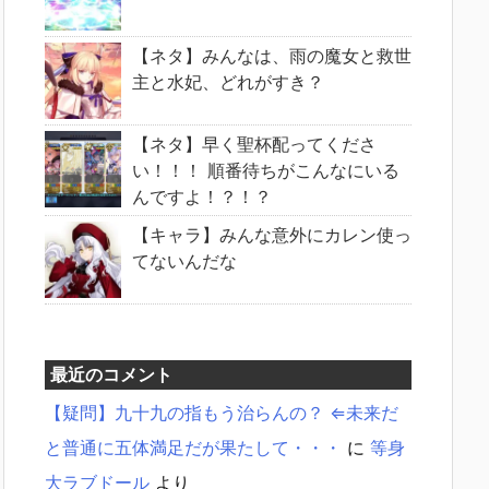
【ネタ】みんなは、雨の魔女と救世
主と水妃、どれがすき？
【ネタ】早く聖杯配ってくださ
い！！！ 順番待ちがこんなにいる
んですよ！？！？
【キャラ】みんな意外にカレン使っ
てないんだな
最近のコメント
【疑問】九十九の指もう治らんの？ ⇐未来だ
と普通に五体満足だが果たして・・・
に
等身
大ラブドール
より