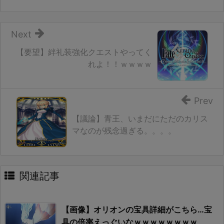
Next
【要望】絆礼装強化クエストやってく
れよ！！ｗｗｗｗ
Prev
【議論】青王、いまだにただのカリス
マなのが残念過ぎる。。。。
関連記事
【画像】オリオンの宝具詳細がこちら…宝
具の倍率えっぐいなｗｗｗｗｗｗｗｗ