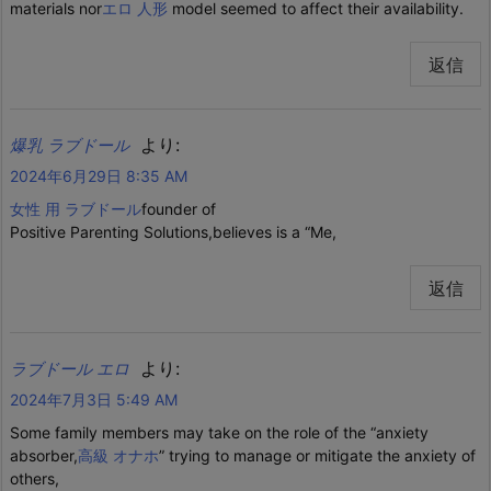
materials nor
エロ 人形
model seemed to affect their availability.
返信
より:
爆乳 ラブドール
2024年6月29日 8:35 AM
女性 用 ラブドール
founder of
Positive Parenting Solutions,believes is a “Me,
返信
より:
ラブドール エロ
2024年7月3日 5:49 AM
Some family members may take on the role of the “anxiety
absorber,
高級 オナホ
” trying to manage or mitigate the anxiety of
others,