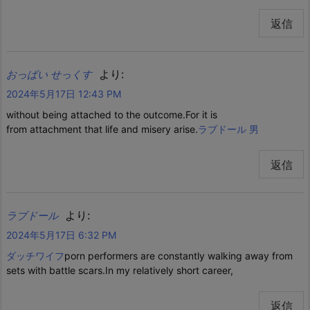
返信
より:
おっぱい せっくす
2024年5月17日 12:43 PM
without being attached to the outcome.For it is
from attachment that life and misery arise.
ラブドール 男
返信
より:
ラブドール
2024年5月17日 6:32 PM
ダッチワイフ
porn performers are constantly walking away from
sets with battle scars.In my relatively short career,
返信