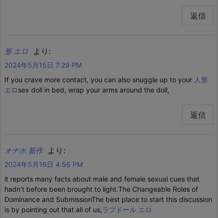
返信
より:
形 エロ
2024年5月15日 7:29 PM
If you crave more contact, you can also snuggle up to your
人形
エロ
sex doll in bed, wrap your arms around the doll,
返信
より:
オナホ 新作
2024年5月16日 4:56 PM
it reports many facts about male and female sexual cues that
hadn’t before been brought to light.The Changeable Roles of
Dominance and SubmissionThe best place to start this discussion
is by pointing out that all of us,
ラブドール エロ