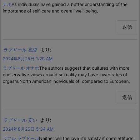
ナホ
As individuals have gained a better understanding of the
importance of self-care and overall well-being,
返信
より:
ラブドール 高級
2024年8月25日 1:29 AM
ラブドール オナホ
The authors suggest that cultures with more
conservative views around sexuality may have lower rates of
orgasm.North American individuals of compared to European,
返信
より:
ラブドール 安い
2024年8月26日 5:34 AM
リアル ラブドール
Neither will the love life satisfy if one’s attitude