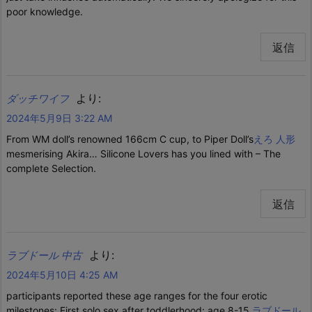
poor knowledge.
返信
より:
ダッチワイフ
2024年5月9日 3:22 AM
From WM doll’s renowned 166cm C cup, to Piper Doll’s
えろ 人形
mesmerising Akira… Silicone Lovers has you lined with – The
complete Selection.
返信
より:
ラブドール 中古
2024年5月10日 4:25 AM
participants reported these age ranges for the four erotic
milestones: First solo sex after toddlerhood: age 8-15,
ラブドール