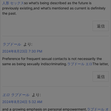
人形 セックス
so what’s being described as the future is
previously existing,and what’s mentioned as current is definitely
the past.
返信
より:
ラブドール
2024年8月23日 7:30 PM
Preference for frequent sexual contacts is not necessarily the
same as being sexually indiscriminating.
ラブドール エロ
The latter,
返信
より:
エロ ラブドール
2024年8月24日 5:32 AM
and a growing emphasis on personal empowerment.
ラブドール オ