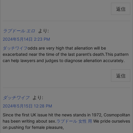
返信
より:
ラブドール エロ
2024年5月14日 2:23 PM
ダッチワイフ
odds are very high that alienation will be
exacerbated near the time of the last parent’s death.This pattern
can help lawyers and judges to diagnose alienation accurately.
返信
より:
ダッチワイフ
2024年5月15日 12:28 PM
Since the first UK issue hit the news stands in 1972, Cosmopolitan
has been writing about sex.
ラブドール 女性 用
We pride ourselves
on pushing for female pleasure,