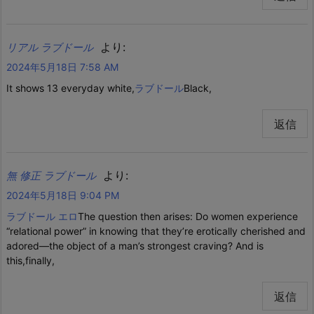
より:
リアル ラブドール
2024年5月18日 7:58 AM
It shows 13 everyday white,
ラブドール
Black,
返信
より:
無 修正 ラブドール
2024年5月18日 9:04 PM
ラブドール エロ
The question then arises: Do women experience
“relational power” in knowing that they’re erotically cherished and
adored—the object of a man’s strongest craving? And is
this,finally,
返信