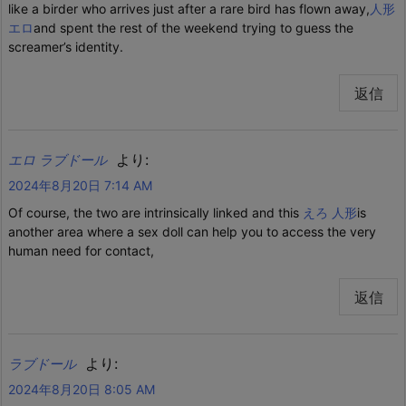
like a birder who arrives just after a rare bird has flown away,
人形
エロ
and spent the rest of the weekend trying to guess the
screamer’s identity.
返信
より:
エロ ラブドール
2024年8月20日 7:14 AM
Of course, the two are intrinsically linked and this
えろ 人形
is
another area where a sex doll can help you to access the very
human need for contact,
返信
より:
ラブドール
2024年8月20日 8:05 AM