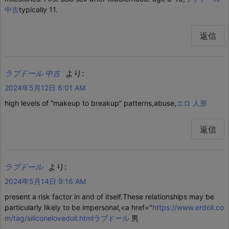
中古
typically 11.
返信
より:
ラブドール 中古
2024年5月12日 6:01 AM
high levels of “makeup to breakup” patterns,abuse,
エロ 人形
返信
より:
ラブドール
2024年5月14日 9:16 AM
present a risk factor in and of itself.These relationships may be
particularly likely to be impersonal,<a href="
https://www.erdoll.co
m/tag/siliconelovedoll.htmlラブドール
男