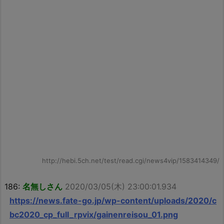
http://hebi.5ch.net/test/read.cgi/news4vip/1583414349/
186:
名無しさん
2020/03/05(木) 23:00:01.934
https://news.fate-go.jp/wp-content/uploads/2020/c
bc2020_cp_full_rpvix/gainenreisou_01.png