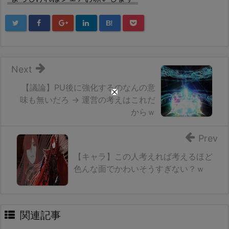
B!
Next
【議論】PU後に強化するのなんの意
味も無いだろ → 運営の考えはこれだ
からｗ
Prev
【キャラ】この人考えれば考えるほど
色んな面でかわいそうすぎない？ｗ
関連記事