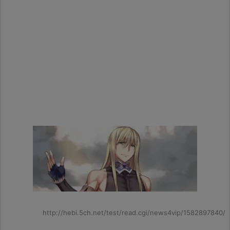
http://hebi.5ch.net/test/read.cgi/news4vip/1582897840/