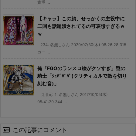
貴重 ...
【キャラ】この鯖、せっかくの主役中に
二回も話題潰されてるの可哀想すぎるｗ
ｗ
234: 名無しさん 2020/07/30(木) 08:26:28.315
カー ...
俺「FGOのランスロ絵がクソすぎ」謎の
騎士「ｼｭﾊﾞﾊﾞﾊﾞ(クリティカルで敵を切り
刻む音)」
引用元: 1: 名無しさん 2017/10/05(木)
05:41:29.344 ...
この記事にコメント