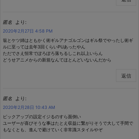
より:
匿名
2020年2月27日 4:58 PM
翁とケツ姉はともかく術ギルアナゴルゴンはギル祭でやったし術ギ
ルに至っては去年3回くらいPUあったやん
ただでさえ恒常でぽろぽろ落ちるしこれ以上いらん
どうせアニメからの新規なんてほとんどいないんだから
返信
より:
匿名
2020年2月28日 10:43 AM
ピックアップの設定イジるのすら面倒い
ユーザーが喜びそうな事はたとえ収益に繋がりそうで大して手間で
もなくとも、進んで避けていく非常識スタイルやぞ