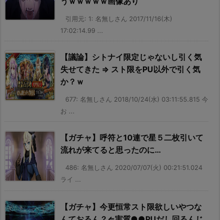
うｗｗｗｗｗ画像あり
引用元: 1: 名無しさん 2017/11/16(木)
17:02:14.99 ...
【議論】シトナイ限定じゃないし引く気
失せてきた ⇒ スト限をPU以外で引く気
か？ｗ
677: 名無しさん 2018/10/24(水) 03:11:55.815 今
お ...
【ガチャ】呼符と10連で星５二枚引いて
流れが来てると思ったのに…
486: 名無しさん 2020/07/07(火) 00:21:51.024
ライ ...
【ガチャ】今更恒常スト限欲しいやつな
んておるん？⇐実質●●PUだし回るんじ