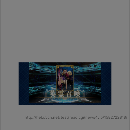
http://hebi.5ch.net/test/read.cgi/news4vip/1582722818/