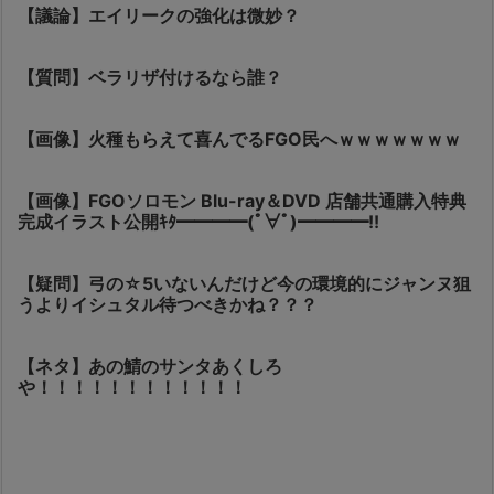
【議論】エイリークの強化は微妙？
【質問】ベラリザ付けるなら誰？
【画像】火種もらえて喜んでるFGO民へｗｗｗｗｗｗｗ
【画像】FGOソロモン Blu-ray＆DVD 店舗共通購入特典
完成イラスト公開ｷﾀ━━━━(ﾟ∀ﾟ)━━━━!!
【疑問】弓の☆5いないんだけど今の環境的にジャンヌ狙
うよりイシュタル待つべきかね？？？
【ネタ】あの鯖のサンタあくしろ
や！！！！！！！！！！！！