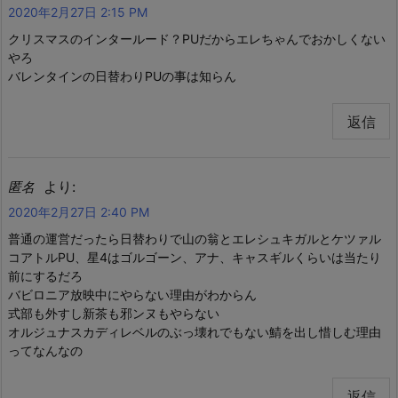
2020年2月27日 2:15 PM
クリスマスのインタールード？PUだからエレちゃんでおかしくない
やろ
バレンタインの日替わりPUの事は知らん
返信
より:
匿名
2020年2月27日 2:40 PM
普通の運営だったら日替わりで山の翁とエレシュキガルとケツァル
コアトルPU、星4はゴルゴーン、アナ、キャスギルくらいは当たり
前にするだろ
バビロニア放映中にやらない理由がわからん
式部も外すし新茶も邪ンヌもやらない
オルジュナスカディレベルのぶっ壊れでもない鯖を出し惜しむ理由
ってなんなの
返信