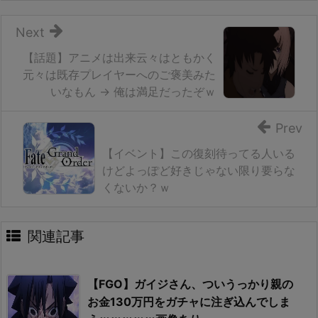
Next
【話題】アニメは出来云々はともかく
元々は既存プレイヤーへのご褒美みた
いなもん → 俺は満足だったぞｗ
Prev
【イベント】この復刻待ってる人いる
けどよっぽど好きじゃない限り要らな
くないか？ｗ
関連記事
【FGO】ガイジさん、ついうっかり親の
お金130万円をガチャに注ぎ込んでしま