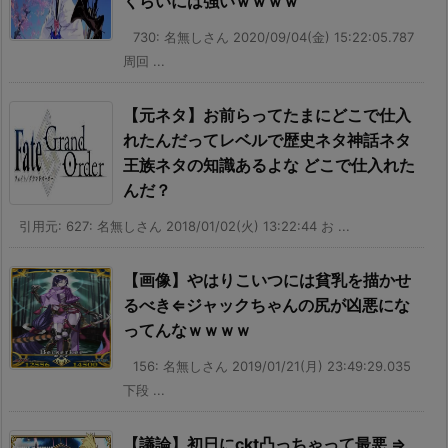
くらいには強いｗｗｗｗ
730: 名無しさん 2020/09/04(金) 15:22:05.787
周回 ...
【元ネタ】お前らってたまにどこで仕入
れたんだってレベルで歴史ネタ神話ネタ
王族ネタの知識あるよな どこで仕入れた
んだ？
引用元: 627: 名無しさん 2018/01/02(火) 13:22:44 お ...
【画像】やはりこいつには貧乳を描かせ
るべき⇐ジャックちゃんの尻が凶悪にな
ってんなｗｗｗｗ
156: 名無しさん 2019/01/21(月) 23:49:29.035
下段 ...
【議論】初日にckt凸っちゃって最悪 ⇒