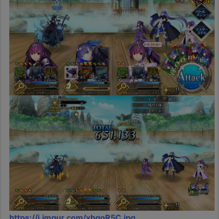
https://i.imgur.com/xbqoR5C.jpg