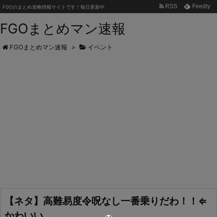
RSS
Feedly
FGOのまとめ攻略情報サイトです！毎日更新中
FGOまとめマン速報
FGOまとめマン速報
>
イベント
【ネタ】高難易度令呪なし一番乗りだわ！！⇐
かわいい