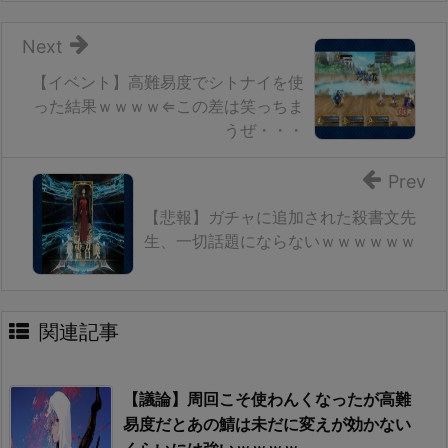
Next
【イベント】高難易度でシトナイを使
った結果ｗｗｗｗ⇐この差は笑っちま
うぜ・・・
Prev
【悲報】ガチャに追加された殺書文先
生、一切話題にならないｗｗｗｗｗｗ
関連記事
【議論】周回こそ使わんくなったが高難
易度だとあの鯖は未だに変えが効かない