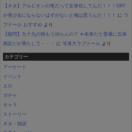
【ネタ】アルビオンの竜だって女体化してんだ！！！ORT
が美少女にならないはずがないと俺は思うんだ！！！
に
ラ
ブドール おすすめ
より
【疑問】九十九の指もう治らんの？ ⇐未来だと普通に五体
満足だが果たして・・・
に
等身大ラブドール
より
カテゴリー
アーケード
イベント
エロ
ガチャ
キャラ
ストーリー
ネタ・雑談