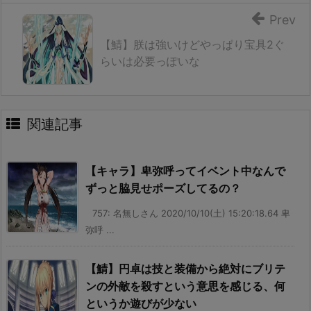
Prev
【鯖】朕は強いけどやっぱり宝具2ぐ
らいは必要っぽいな
関連記事
【キャラ】卑弥呼ってイベント中なんで
ずっと脇見せポーズしてるの？
757: 名無しさん 2020/10/10(土) 15:20:18.64 卑
弥呼 ...
【鯖】円卓は技と装備から絶対にブリテ
ンの外敵を殺すという意思を感じる、何
というか遊びが少ない