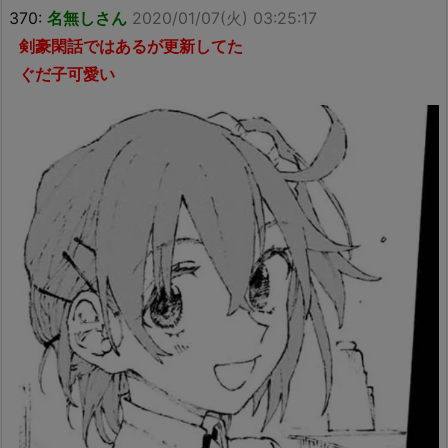
370:
名無しさん
2020/01/07(火) 03:25:17
剣豪閑話ではあるが更新してた
ぐだ子可愛い