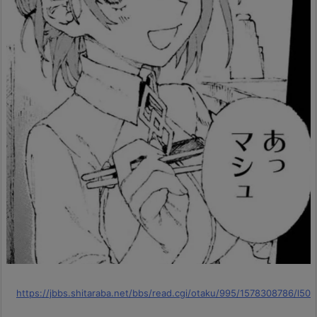
https://jbbs.shitaraba.net/bbs/read.cgi/otaku/995/1578308786/l50