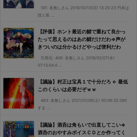
191: 名無しさん 2019/10/13(日) 13:25:23 円卓は
技と装 ...
【評価】ホント最近の鯖で重ねて良かっ
たって思えるのはあの鯖だけだわ⇒声が
きついのは分かるけどやっぱ便利だわ
引用元: 406: 名無しさん 2018/02/07(水)
07:13:04.6 ...
【議論】村正は宝具１で十分だろ ← 最低
このくらいは必要だぞｗｗ
483: 名無しさん 2021/01/09(土) 00:06:32.090
すま ...
【議論】酒呑は角もいで出直してこい⇒
酒呑のおやすみボイスＣＤとか作ってく