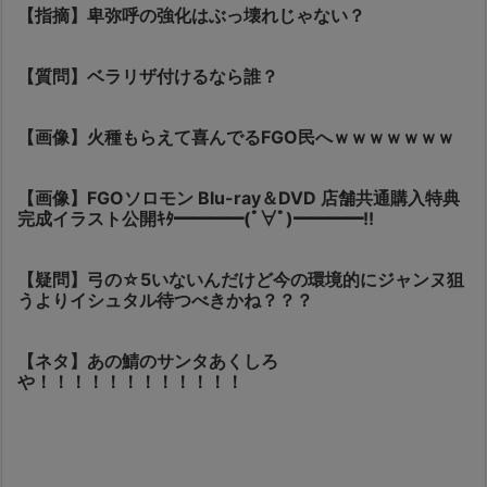
【指摘】卑弥呼の強化はぶっ壊れじゃない？
【質問】ベラリザ付けるなら誰？
【画像】火種もらえて喜んでるFGO民へｗｗｗｗｗｗｗ
【画像】FGOソロモン Blu-ray＆DVD 店舗共通購入特典
完成イラスト公開ｷﾀ━━━━(ﾟ∀ﾟ)━━━━!!
【疑問】弓の☆5いないんだけど今の環境的にジャンヌ狙
うよりイシュタル待つべきかね？？？
【ネタ】あの鯖のサンタあくしろ
や！！！！！！！！！！！！