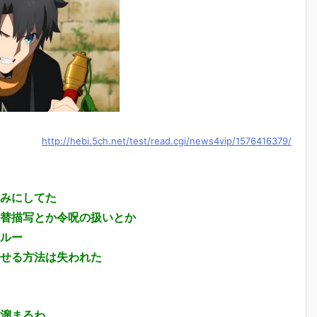
http://hebi.5ch.net/test/read.cgi/news4vip/1576416379/
みにしてた
替描写とか令呪の扱いとか
ルー
せる方法は失われた
溜まるわ