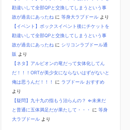
勘違いして全部QPと交換してしまうという事
故が過去にあったね
に
等身大ラブドール
より
【イベント】ボックスイベント後にチケットを
勘違いして全部QPと交換してしまうという事
故が過去にあったね
に
シリコンラブドール通
販
より
【ネタ】アルビオンの竜だって女体化してん
だ！！！ORTが美少女にならないはずがないと
俺は思うんだ！！！
に
ラブドール おすすめ
より
【疑問】九十九の指もう治らんの？ ⇐未来だ
と普通に五体満足だが果たして・・・
に
等身
大ラブドール
より