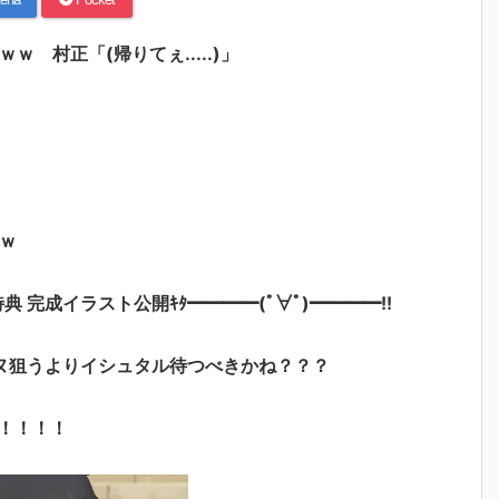
 村正「(帰りてぇ.....)」
ｗ
特典 完成イラスト公開ｷﾀ━━━━(ﾟ∀ﾟ)━━━━!!
ヌ狙うよりイシュタル待つべきかね？？？
！！！！