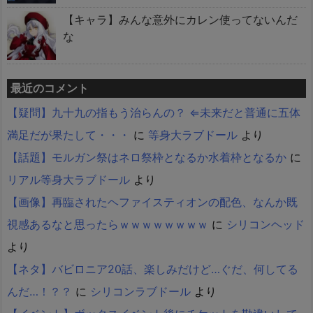
【キャラ】みんな意外にカレン使ってないんだ
な
最近のコメント
【疑問】九十九の指もう治らんの？ ⇐未来だと普通に五体
満足だが果たして・・・
に
等身大ラブドール
より
【話題】モルガン祭はネロ祭枠となるか水着枠となるか
に
リアル等身大ラブドール
より
【画像】再臨されたヘファイスティオンの配色、なんか既
視感あるなと思ったらｗｗｗｗｗｗｗｗ
に
シリコンヘッド
より
【ネタ】バビロニア20話、楽しみだけど…ぐだ、何してる
んだ…！？？
に
シリコンラブドール
より