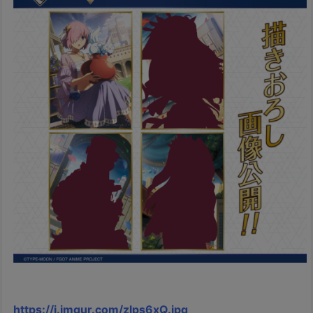
https://i.imgur.com/zlps6xQ.jpg