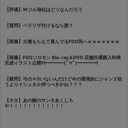
【評価】Wジル強化はどうなんだろう
【質問】ベラリザ付けるなら誰？
【画像】火種もらえて喜んでるFGO民へｗｗｗｗｗｗｗ
【画像】FGOソロモン Blu-ray＆DVD 店舗共通購入特典
完成イラスト公開ｷﾀ━━━━(ﾟ∀ﾟ)━━━━!!
【疑問】弓の☆5いないんだけど今の環境的にジャンヌ狙
うよりイシュタル待つべきかね？？？
【ネタ】あの鯖のサンタあくしろ
や！！！！！！！！！！！！