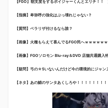
【FGO】朝支度をするボイジャーくんとエリチ！！
【指摘】卑弥呼の強化はぶっ壊れじゃない？
【質問】ベラリザ付けるなら誰？
【画像】火種もらえて喜んでるFGO民へｗｗｗｗｗｗ
【画像】FGOソロモン Blu-ray＆DVD 店舗共通購入
【疑問】弓の☆5いないんだけど今の環境的にジャン
【ネタ】あの鯖のサンタあくしろや！！！！！！！！