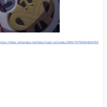
https://jbbs.shitaraba.net/bbs/read.cgi/otaku/995/1575945464/l50