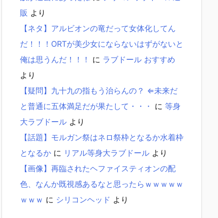
販
より
【ネタ】アルビオンの竜だって女体化してん
だ！！！ORTが美少女にならないはずがないと
俺は思うんだ！！！
に
ラブドール おすすめ
より
【疑問】九十九の指もう治らんの？ ⇐未来だ
と普通に五体満足だが果たして・・・
に
等身
大ラブドール
より
【話題】モルガン祭はネロ祭枠となるか水着枠
となるか
に
リアル等身大ラブドール
より
【画像】再臨されたヘファイスティオンの配
色、なんか既視感あるなと思ったらｗｗｗｗｗ
ｗｗｗ
に
シリコンヘッド
より