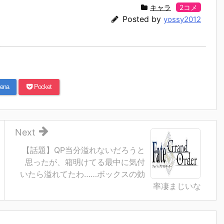
キャラ
2コメ
Posted by
yossy2012
ena
Pocket
Next
【話題】QP当分溢れないだろうと
思ったが、箱明けてる最中に気付
いたら溢れてたわ……ボックスの効
率凄まじいな