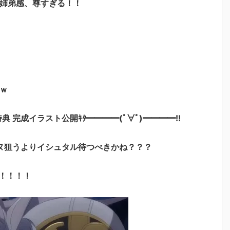
 姉弟感、尊すぎる！！
ｗ
特典 完成イラスト公開ｷﾀ━━━━(ﾟ∀ﾟ)━━━━!!
ヌ狙うよりイシュタル待つべきかね？？？
！！！！