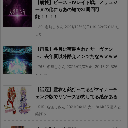
【朗報】ビーストⅣレイド戦、メリュジ
ーヌの他にもあの鯖で3t周回可
能！！！！
39: 名無しさん 2021/12/26(日) 19:32:27.613 た
しか ...
【画像】各月に実装されたサーヴァン
ト、去年夏以外酷えメンツだなｗｗｗｗ
766: 名無しさん 2023/07/07(金) 20:16:21.826
よく ...
【話題】霊衣と銘打ってるがマイナーチ
ェンジ版でリソース節約してる感がある
515: 名無しさん 2021/04/13(火) 18:14:55 霊衣と
銘打っ ...