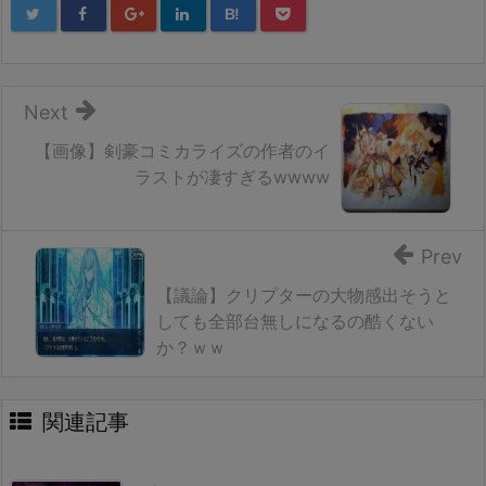
B!
Next
【画像】剣豪コミカライズの作者のイ
ラストが凄すぎるwwww
Prev
【議論】クリプターの大物感出そうと
しても全部台無しになるの酷くない
か？ｗｗ
関連記事