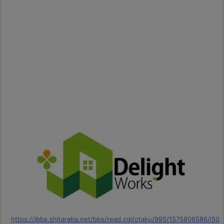
https://jbbs.shitaraba.net/bbs/read.cgi/otaku/995/1575806586/l50