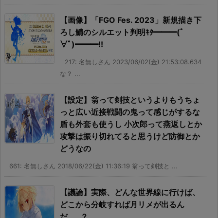
【画像】「FGO Fes. 2023」新規描き下
ろし鯖のシルエット判明ｷﾀ━━━(ﾟ
∀ﾟ)━━━!!
217: 名無しさん 2023/06/02(金) 21:53:08.634
な？ ...
【設定】翁って剣技というよりもうちょ
っと広い近接戦闘の鬼って感じがするな
盾も外套も使うし 小次郎って燕返しとか
攻撃は振り切れてると思うけど防御とか
どうなの
661: 名無しさん 2018/06/22(金) 11:36:19 翁って剣技と ...
【議論】実際、どんな世界線に行けば、
どこから分岐すれば月リメが出るん
だ……？