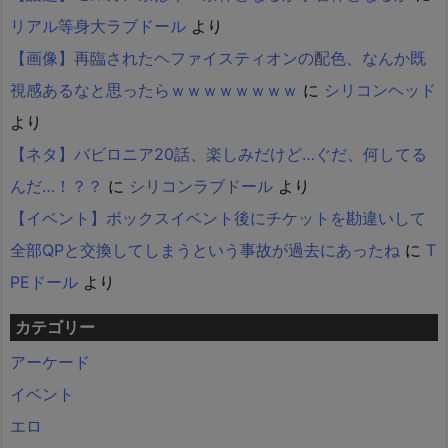
リアル等身大ラブドール
より
【画像】再臨されたヘファイスティオンの配色、なんか既
視感あるなと思ったらｗｗｗｗｗｗｗｗ
に
シリコンヘッド
より
【ネタ】バビロニア20話、楽しみだけど…ぐだ、何してる
んだ…！？？
に
シリコンラブドール
より
【イベント】ボックスイベント後にチケットを勘違いして
全部QPと交換してしまうという事故が過去にあったね
に
T
PEドール
より
カテゴリー
アーケード
イベント
エロ