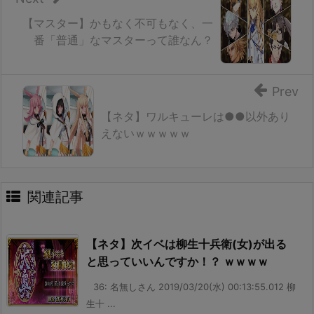
【マスター】かもなく不可もなく、一
番「普通」なマスターって誰なん？
Prev
【ネタ】ワルキューレは●●以外あり
えないｗｗｗｗｗ
関連記事
【ネタ】次イベは柳生十兵衛(女)が出る
と思っていいんですか！？ ｗｗｗｗ
36: 名無しさん 2019/03/20(水) 00:13:55.012 柳
生十 ...