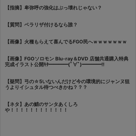
【指摘】卑弥呼の強化はぶっ壊れじゃない？
【質問】ベラリザ付けるなら誰？
【画像】火種もらえて喜んでるFGO民へｗｗｗｗｗｗｗ
【画像】FGOソロモン Blu-ray＆DVD 店舗共通購入特典
完成イラスト公開ｷﾀ━━━━(ﾟ∀ﾟ)━━━━!!
【疑問】弓の☆5いないんだけど今の環境的にジャンヌ狙
うよりイシュタル待つべきかね？？？
【ネタ】あの鯖のサンタあくしろ
や！！！！！！！！！！！！