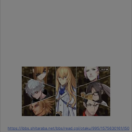
https://jbbs.shitaraba.net/bbs/read.cgi/otaku/995/1575630161/l50