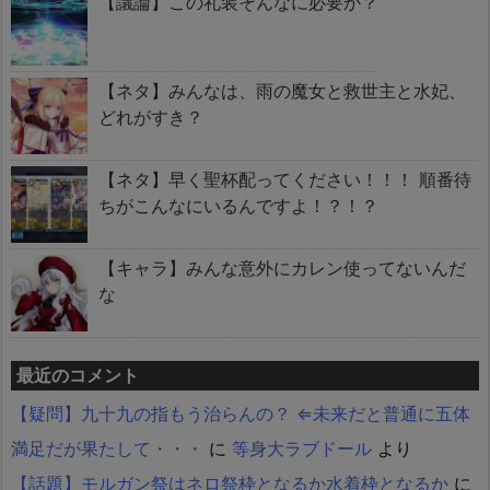
【議論】この礼装そんなに必要か？
【ネタ】みんなは、雨の魔女と救世主と水妃、
どれがすき？
【ネタ】早く聖杯配ってください！！！ 順番待
ちがこんなにいるんですよ！？！？
【キャラ】みんな意外にカレン使ってないんだ
な
最近のコメント
【疑問】九十九の指もう治らんの？ ⇐未来だと普通に五体
満足だが果たして・・・
に
等身大ラブドール
より
【話題】モルガン祭はネロ祭枠となるか水着枠となるか
に