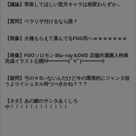
【議論】実装してほしい型月キャラは相変わらずか…
【質問】ベラリザ付けるなら誰？
【画像】火種もらえて喜んでるFGO民へｗｗｗｗｗｗｗ
【画像】FGOソロモン Blu-ray＆DVD 店舗共通購入特典
完成イラスト公開ｷﾀ━━━━(ﾟ∀ﾟ)━━━━!!
【疑問】弓の☆5いないんだけど今の環境的にジャンヌ狙
うよりイシュタル待つべきかね？？？
【ネタ】あの鯖のサンタあくしろ
や！！！！！！！！！！！！