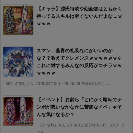
【キャラ】源氏特攻や怨怨怨はともかく
持ってるスキルは弱くないんだよな …ｗ
ｗｗｗ
スマン、燕青の礼装なにがいいのか
な？？教えてクレメンスｗｗｗｗｗｗ←
これに対するみんなの反応がコチラｗｗ
ｗｗｗｗ
597: 名無しさん 2018/03/10(土) 18:45:08 燕青の礼装な ...
【イベント】お前ら「とにかく暗転でテ
ンポが悪いなかなかに苦痛なイベ」⇐そ
んな気になるか？
63: 名無しさん 2019/03/28(木) 18:45:16.901 と
にか ...