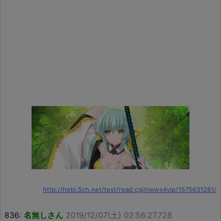
http://hebi.5ch.net/test/read.cgi/news4vip/1575631281/
836:
名無しさん
2019/12/07(土) 02:56:27.728