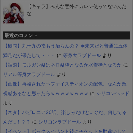
【キャラ】みんな意外にカレン使ってないんだ
な
最近のコメント
【疑問】九十九の指もう治らんの？ ⇐未来だと普通に五体
満足だが果たして・・・
に
等身大ラブドール
より
【話題】モルガン祭はネロ祭枠となるか水着枠となるか
に
リアル等身大ラブドール
より
【画像】再臨されたヘファイスティオンの配色、なんか既
視感あるなと思ったらｗｗｗｗｗｗｗｗ
に
シリコンヘッド
より
【ネタ】バビロニア20話、楽しみだけど…ぐだ、何してる
んだ…！？？
に
シリコンラブドール
より
【イベント】ボックスイベント後にチケットを勘違いして